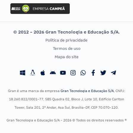
Concurso Ibama
Idecan
Concurso MPU
Selecon
Editais publicados
Uniase
© 2012 - 2026 Gran Tecnologia e Educação S/A.
Vunesp
Política de privacidade
CONCURSOS POR PROFISSÃO
EXAME DE ORDEM
Termos de uso
Concursos Administrativos
OAB
Mapa do site
Concursos Educação
Prova OAB
Concursos Fiscais
Calendário OAB
Concursos Jurídicos
Questões OAB
Concursos Militares
Recursos OAB
Gran é uma marca da empresa
Gran Tecnologia e Educação S/A
, CNPJ:
Concursos Policiais
Exame de Ordem
18.260.822/0001-77, SBS Quadra 02, Bloco J, Lote 10, Edifício Carlton
Concursos Saúde
Tower, Sala 201, 2º Andar, Asa Sul, Brasília-DF, CEP 70.070-120.
Concursos Tribunais
Gran Tecnologia e Educação S/A - 2026 © Todos os direitos reservados ®
Residência Multiprofissional