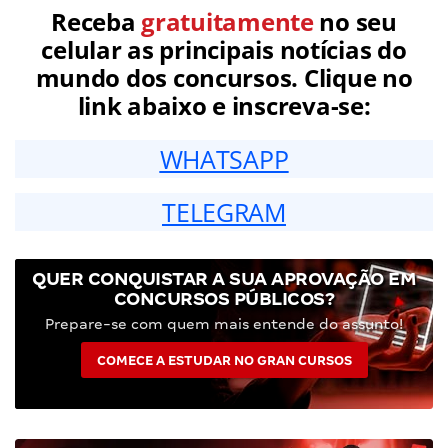
Receba
gratuitamente
no seu
celular as principais notícias do
mundo dos concursos. Clique no
link abaixo e inscreva-se:
WHATSAPP
TELEGRAM
QUER CONQUISTAR A SUA APROVAÇÃO EM
CONCURSOS PÚBLICOS?
Prepare-se com quem mais entende do assunto!
COMECE A ESTUDAR NO GRAN CURSOS