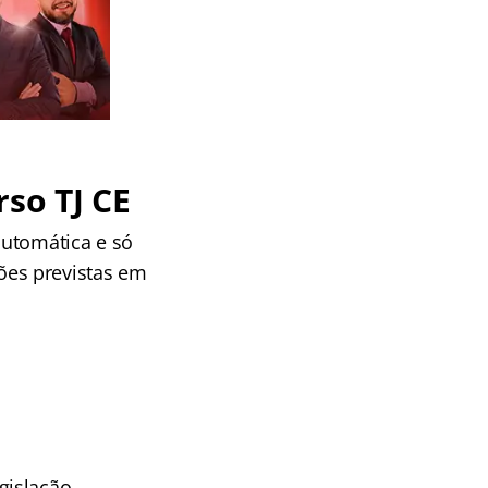
so TJ CE
utomática e só
ões previstas em
gislação