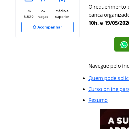
O requerimento de
R$
24
Médio e
banca organizad
8.829
vagas
superior
10h, e 19/05/202
Acompanhar
Navegue pelo índ
Quem pode solici
Curso online par
Resumo