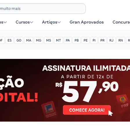
os
Cursos
Artigos
Gran Aprovados
Concurse
DF
ES
GO
MA
MG
MS
MT
PA
PB
PE
PI
PR
RJ
RN
R