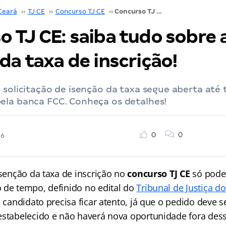
Ceará
››
TJ CE
››
Concurso TJ CE
››
Concurso TJ CE: saiba tudo sobre a isenção da taxa de inscrição!
 TJ CE: saiba tudo sobre 
da taxa de inscrição!
 solicitação de isenção da taxa segue aberta até 
ela banca FCC. Conheça os detalhes!
0
0
26
isenção da taxa de inscrição no
concurso TJ CE
só poder
 de tempo, definido no edital do
Tribunal de Justiça d
 o candidato precisa ficar atento, já que o pedido deve s
estabelecido e não haverá nova oportunidade fora dess