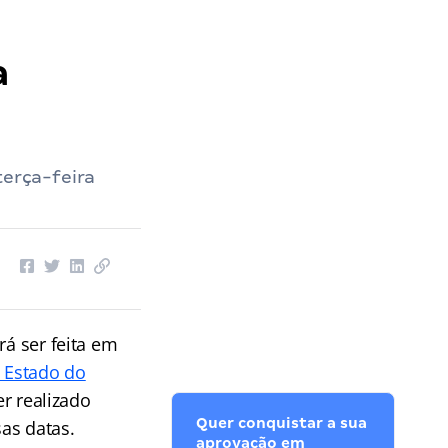
a
terça-feira
á ser feita em
o Estado do
er realizado
Quer conquistar a sua
as datas.
aprovação em