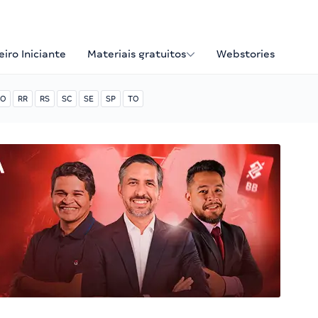
iro Iniciante
Materiais gratuitos
Webstories
O
RR
RS
SC
SE
SP
TO