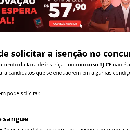
 solicitar a isenção no concur
amento da taxa de inscrição no
concurso TJ CE
não é a
para candidatos que se enquadrem em algumas condiç
em pode solicitar:
e sangue
ção os candidatos doadores de sangue, conforme a le