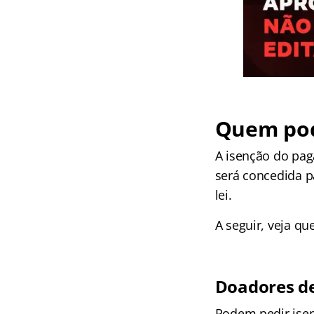
Quem pode
A isenção do pag
será concedida 
lei.
A seguir, veja qu
Doadores d
Podem pedir isen