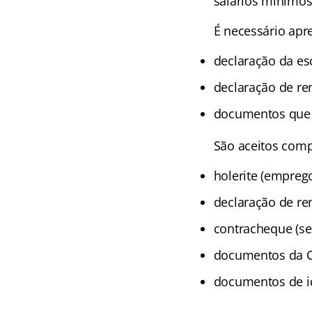
salários mínimos
É necessário apr
declaração da es
declaração de re
documentos que 
São aceitos com
holerite (empreg
declaração de re
contracheque (se
documentos da 
documentos de i