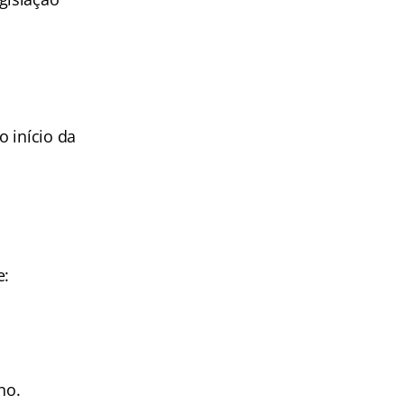
 início da
e:
no.