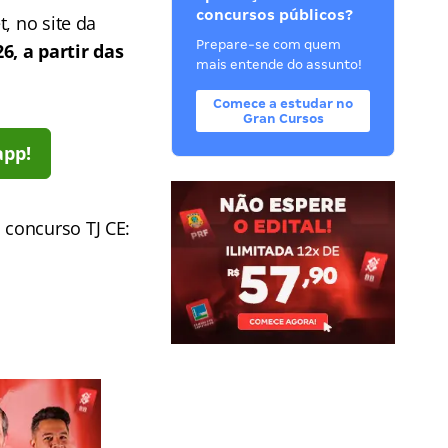
concursos públicos?
, no site da
Prepare-se com quem
6, a partir das
mais entende do assunto!
Comece a estudar no
Gran Cursos
app!
 concurso TJ CE: