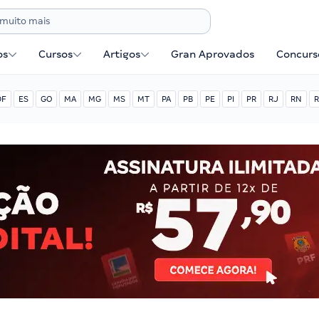
os
Cursos
Artigos
Gran Aprovados
Concurse
DF
ES
GO
MA
MG
MS
MT
PA
PB
PE
PI
PR
RJ
RN
R