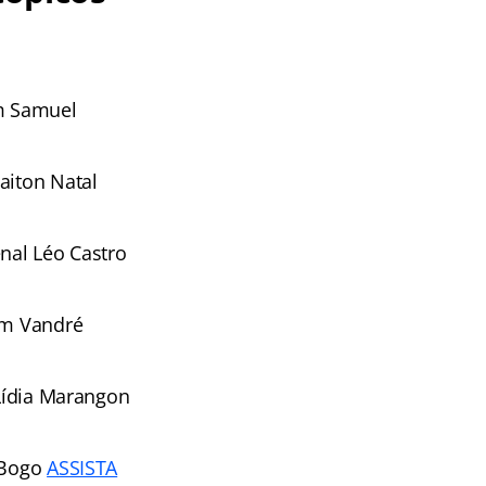
 Samuel
aiton Natal
al Léo Castro
m Vandré
ídia Marangon
 Bogo
ASSISTA