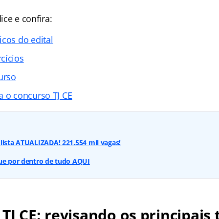
dice
e confira:
icos do edital
cícios
urso
a o concurso TJ CE
lista ATUALIZADA! 221.554 mil vagas!
que por dentro de tudo AQUI
TJ CE: revisando os principais 