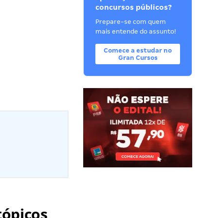
concursos públicos?
Prepare-se com quem
mais entende do assunto!
Comece a estudar no
Gran Cursos
tópicos