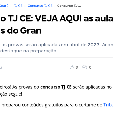
Ceará
››
TJ CE
››
Concurso TJ CE
››
Concurso TJ CE: VEJA AQUI as aulas gratuitas do Gran
o TJ CE: VEJA AQUI as aul
as do Gran
: as provas serão aplicadas em abril de 2023. Ac
 destaque na preparação
3
0
23
eiros! As provas do
concurso TJ CE
serão aplicadas no 
ação segue!
 preparou conteúdos gratuitos para o certame do
Trib