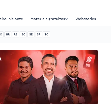
iro Iniciante
Materiais gratuitos
Webstories
O
RR
RS
SC
SE
SP
TO