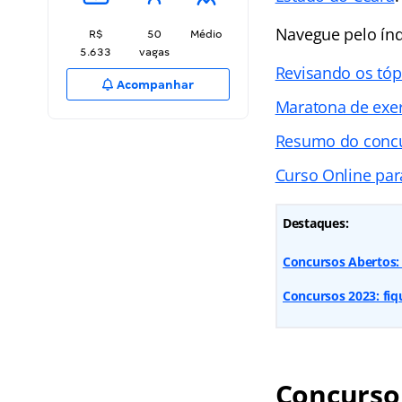
Navegue pelo
ín
R$
50
Médio
5.633
vagas
Revisando os tóp
Acompanhar
Maratona de exer
Resumo do conc
Curso Online par
Destaques:
Concursos Abertos: 
Concursos 2023: fi
Concurso 