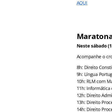
AQUI
Maratona 
Neste sábado (1
Acompanhe o cr
8h: Direito Cons
9h: Língua Portu
10h: RLM com Ma
11h: Informática
12h: Direito Adm
13h: Direito Pro
14h: Direito Pro