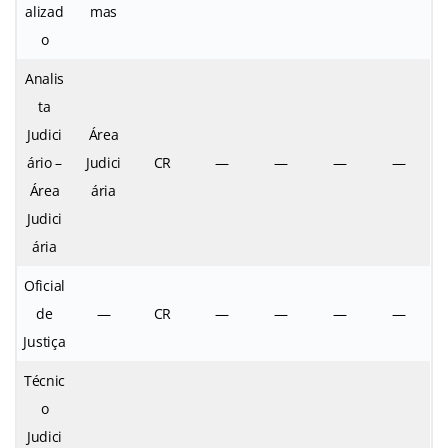
alizad
mas
o
Analis
ta
Judici
Área
ário –
Judici
CR
—
—
—
—
Área
ária
Judici
ária
Oficial
de
—
CR
—
—
—
—
Justiça
Técnic
o
Judici