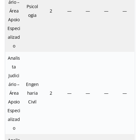
ário –
Psicol
Área
2
—
—
—
—
ogia
Apoio
Especi
alizad
o
Analis
ta
Judici
ário –
Engen
Área
haria
2
—
—
—
—
Apoio
Civil
Especi
alizad
o