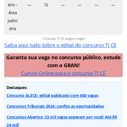
ário –
—
12
—
—
—
—
Área
Judici
ária
Concurso TJ CE: cargos e vagas
Saiba aqui tudo sobre o edital do concurso TJ CE
Garanta sua vaga no concurso público, estude
com o GRAN!
Cursos Online para o concurso TJ CE
Destaques:
Concurso ALECE: edital publicado com 600 vagas
Concursos Tribunais 2026: confira as oportunidades
Concursos Abertos: 33 mil vagas esperam por você! Até R$
24 mil!