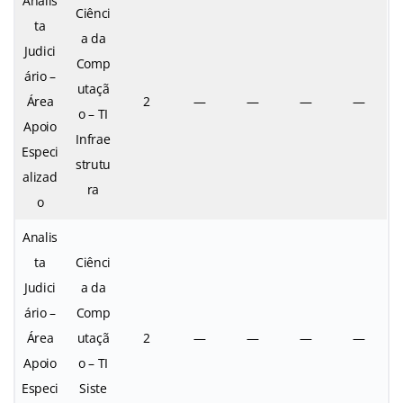
Analis
Ciênci
ta
a da
Judici
Comp
ário –
utaçã
Área
2
—
—
—
—
o – TI
Apoio
Infrae
Especi
strutu
alizad
ra
o
Analis
ta
Ciênci
Judici
a da
ário –
Comp
Área
utaçã
2
—
—
—
—
Apoio
o – TI
Especi
Siste