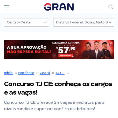
Início
››
Nordeste
››
Ceará
››
TJ CE
››
Concurso TJ CE
››
Concurso TJ CE: conheça os cargos
e as vagas!
Concurso TJ CE oferece 24 vagas imediatas para
níveis médio e superior; confira os detalhes!