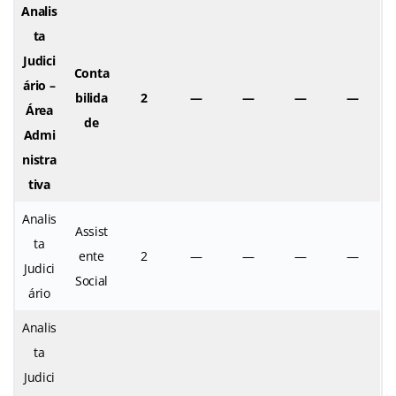
Analis
ta
Judici
Conta
ário –
bilida
2
—
—
—
—
Área
de
Admi
nistra
tiva
Analis
Assist
ta
ente
2
—
—
—
—
Judici
Social
ário
Analis
ta
Judici