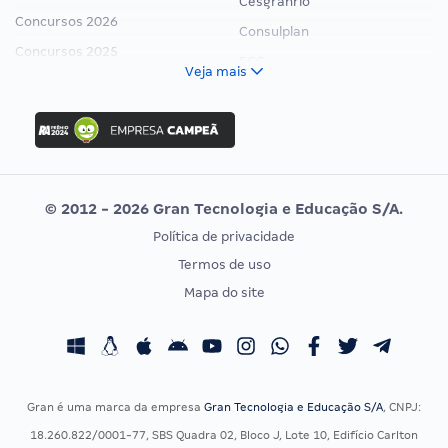
Cesgranrio
Concursos 2026
Consulplan
Concursos 2025
FCC
Veja mais
Concurso Nacional Unificado
FGV
Concurso Ibama
Idecan
Concurso MPU
Selecon
Editais publicados
Uniase
© 2012 - 2026 Gran Tecnologia e Educação S/A.
Vunesp
Política de privacidade
CONCURSOS POR PROFISSÃO
EXAME DE ORDEM
Termos de uso
Concursos Administrativos
OAB
Mapa do site
Concursos Educação
Prova OAB
Concursos Fiscais
Calendário OAB
Concursos Jurídicos
Questões OAB
Concursos Militares
Recursos OAB
Gran é uma marca da empresa
Gran Tecnologia e Educação S/A
, CNPJ:
Concursos Policiais
Exame de Ordem
18.260.822/0001-77, SBS Quadra 02, Bloco J, Lote 10, Edifício Carlton