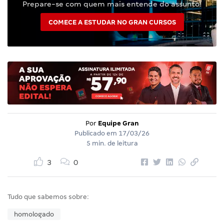
Prepare-se com quem mais entende do assunto!
COMECE A ESTUDAR NO GRAN CURSOS
Por
Equipe Gran
Publicado em
17/03/26
5 min. de leitura
3
0
Tudo que sabemos sobre:
homologado