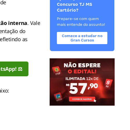
 de
Concurso TJ MS
Cartório?
Prepare-se com quem
ção interna
. Vale
mais entende do assunto!
sentação do
Comece a estudar no
refletindo as
Gran Cursos
tsApp! ⚖️
ixo: