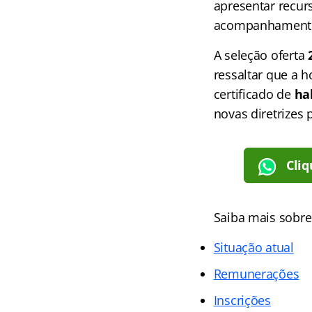
apresentar recur
acompanhamento 
A seleção oferta
ressaltar que a 
certificado de
ha
novas diretrizes p
Cliq
Saiba mais sobr
Situação atual
Remunerações
Inscrições