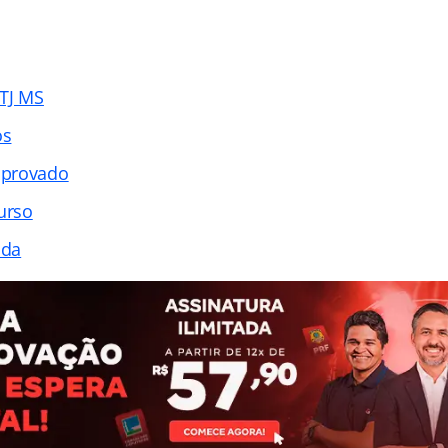
TJ MS
os
aprovado
urso
ada