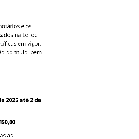
notários e os
xados na Lei de
íficas em vigor,
o do título, bem
e 2025 até 2 de
450,00
.
as as