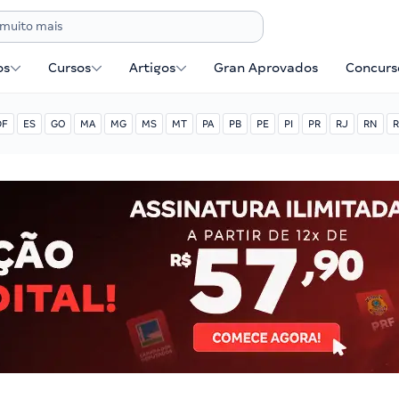
os
Cursos
Artigos
Gran Aprovados
Concurse
DF
ES
GO
MA
MG
MS
MT
PA
PB
PE
PI
PR
RJ
RN
R