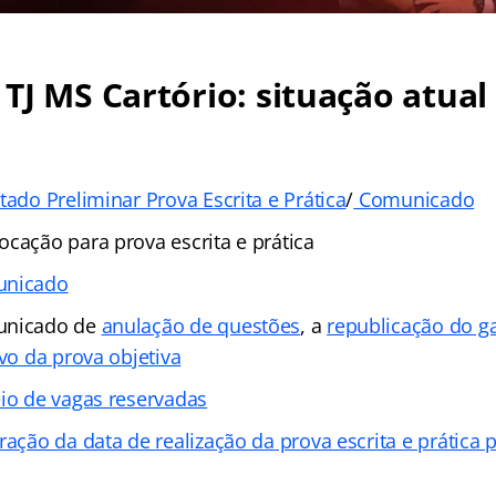
TJ MS Cartório: situação atual
tado Preliminar Prova Escrita e Prática
/
Comunicado
ocação para prova escrita e prática
unicado
unicado de
anulação de questões
, a
republicação do g
ivo da prova objetiva
eio de vagas reservadas
eração da data de realização da prova escrita e prática 