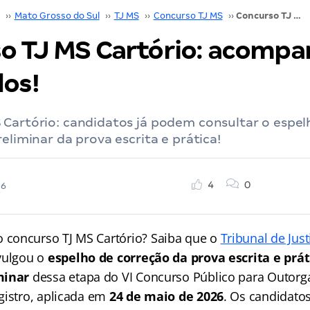
››
Mato Grosso do Sul
››
TJ MS
››
Concurso TJ MS
››
Concurso TJ MS Cartório: acompanhe os resultados!
o TJ MS Cartório: acompa
dos!
 Cartório: candidatos já podem consultar o espel
reliminar da prova escrita e prática!
4
0
26
concurso TJ MS Cartório? Saiba que o
Tribunal de Jus
vulgou o
espelho de correção da prova escrita e prát
minar
dessa etapa do VI Concurso Público para Outorg
gistro, aplicada em
24 de maio de 2026
. Os candidato