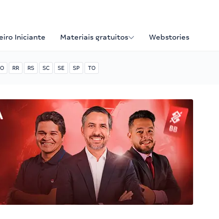
iro Iniciante
Materiais gratuitos
Webstories
O
RR
RS
SC
SE
SP
TO