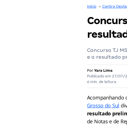
Início
››
Centro Oeste
Concurs
resulta
Concurso TJ MS
e o resultado p
Por
Yara Lima
Publicado em
27/07/
6 min. de leitura
Acompanhando o 
Grosso do Sul
di
resultado preli
de Notas e de Re