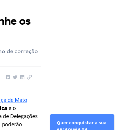
nhe os
ho de correção
tiça de Mato
ica
e o
a de Delegações
Quer conquistar a sua
s poderão
aprovação no