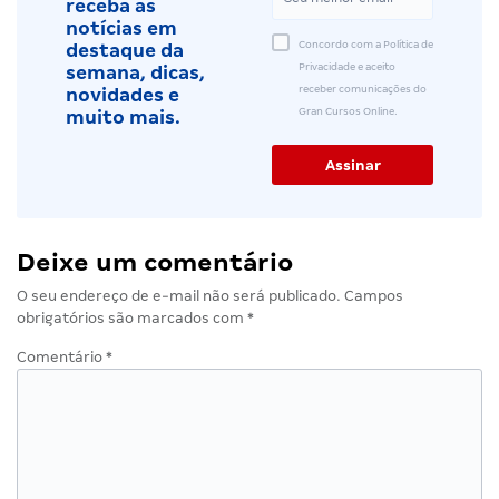
receba as
notícias em
Concordo com a Política de
destaque da
Privacidade e aceito
semana, dicas,
receber comunicações do
novidades e
Gran Cursos Online.
muito mais.
Deixe um comentário
O seu endereço de e-mail não será publicado.
Campos
obrigatórios são marcados com
*
Comentário
*