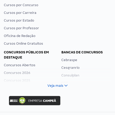
Cursos por Concurso
Cursos por Carreira
Cursos por Estado
Cursos por Professor
Oficina de Redação
Cursos Online Gratuitos
CONCURSOS PÚBLICOS EM
BANCAS DE CONCURSOS
DESTAQUE
Cebraspe
Concursos Abertos
Cesgranrio
Concursos 2026
Consulplan
Concursos 2025
FCC
Veja mais
Concurso Nacional Unificado
FGV
Concurso Ibama
Idecan
Concurso MPU
Selecon
Editais publicados
Uniase