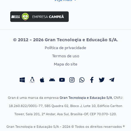
Concurso Nacional Unificado
FGV
Concurso Ibama
Idecan
Concurso MPU
Selecon
Editais publicados
Uniase
© 2012 - 2026 Gran Tecnologia e Educação S/A.
Vunesp
Política de privacidade
CONCURSOS POR PROFISSÃO
EXAME DE ORDEM
Termos de uso
Concursos Administrativos
OAB
Mapa do site
Concursos Educação
Prova OAB
Concursos Fiscais
Calendário OAB
Concursos Jurídicos
Questões OAB
Concursos Militares
Recursos OAB
Gran é uma marca da empresa
Gran Tecnologia e Educação S/A
, CNPJ:
Concursos Policiais
Exame de Ordem
18.260.822/0001-77, SBS Quadra 02, Bloco J, Lote 10, Edifício Carlton
Concursos Saúde
Tower, Sala 201, 2º Andar, Asa Sul, Brasília-DF, CEP 70.070-120.
Concursos Tribunais
Gran Tecnologia e Educação S/A - 2026 © Todos os direitos reservados ®
Residência Multiprofissional