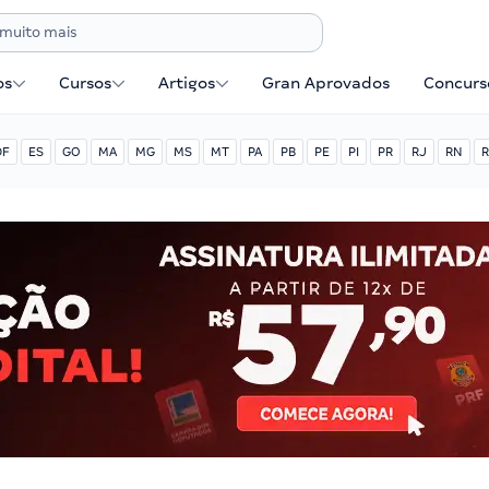
os
Cursos
Artigos
Gran Aprovados
Concurse
DF
ES
GO
MA
MG
MS
MT
PA
PB
PE
PI
PR
RJ
RN
R