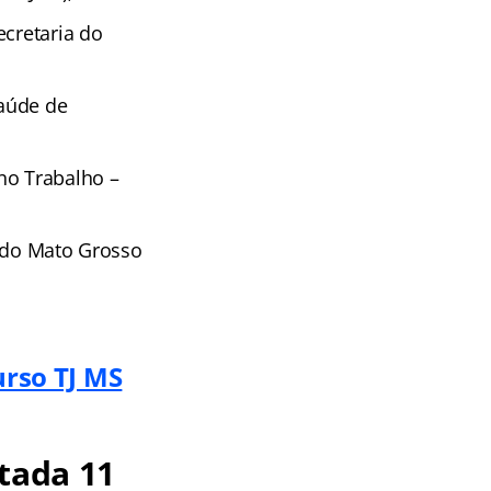
ecretaria do
Saúde de
no Trabalho –
o do Mato Grosso
urso TJ MS
tada 11