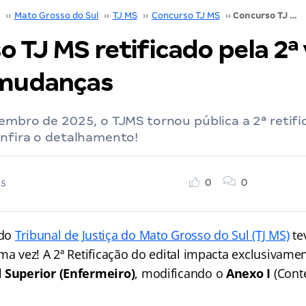
››
Mato Grosso do Sul
››
TJ MS
››
Concurso TJ MS
››
Concurso TJ MS retificado pela 2ª vez! Veja as mudanças
 TJ MS retificado pela 2ª 
 mudanças
embro de 2025, o TJMS tornou pública a 2ª retifi
onfira o detalhamento!
0
0
25
do
Tribunal de Justiça do Mato Grosso do Sul (TJ MS)
te
ma vez! A 2ª Retificação do edital impacta exclusivame
l Superior (Enfermeiro)
, modificando o
Anexo I
(Cont