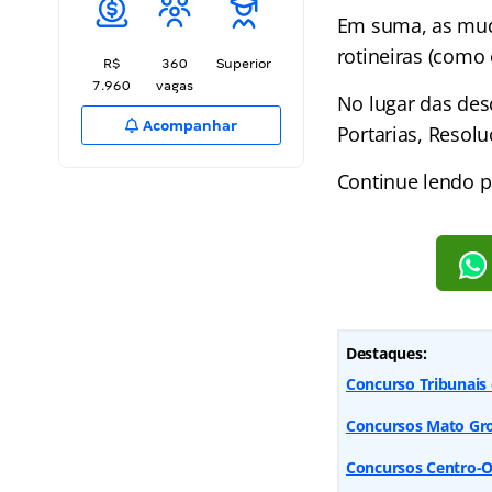
Em suma, as mud
rotineiras (como 
R$
360
Superior
7.960
vagas
No lugar das desc
Acompanhar
Portarias, Resolu
Continue lendo p
Destaques:
Concurso Tribunais 
Concursos Mato Gros
Concursos Centro-O