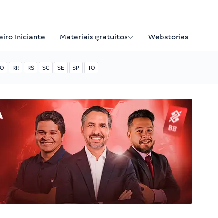
iro Iniciante
Materiais gratuitos
Webstories
O
RR
RS
SC
SE
SP
TO