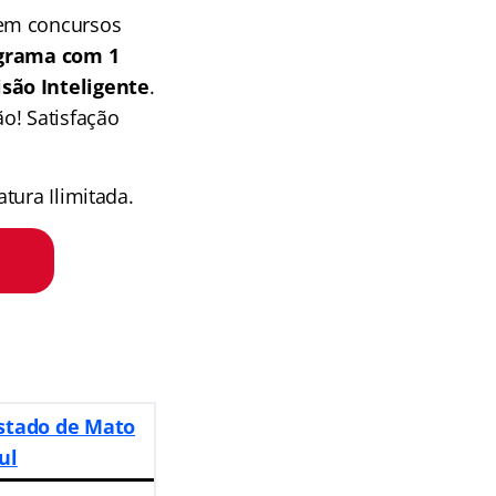
 em concursos
grama com 1
isão Inteligente
.
o! Satisfação
tura Ilimitada.
Estado de Mato
ul