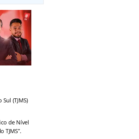
o Sul (TJMS)
ico de Nível
do TJMS”.