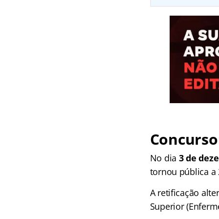
Concurso 
No dia
3 de dez
tornou pública a 
A retificação al
Superior (Enferm