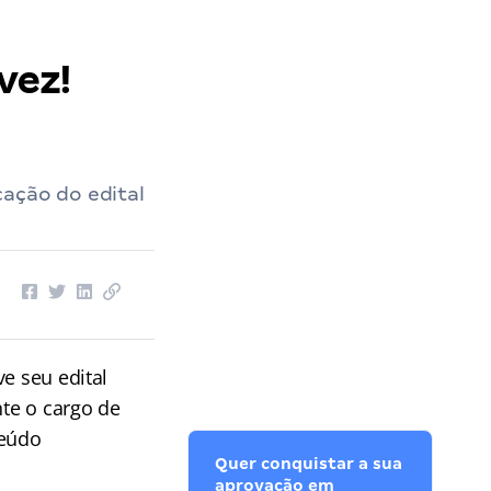
vez!
cação do edital
ve seu edital
nte o cargo de
eúdo
Quer conquistar a sua
aprovação em