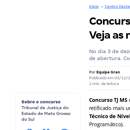
Início
››
Centro Oeste
Concurso
Veja as
No dia 3 de dez
de abertura. C
Por
Equipe Gran
Publicado em
03/12/
2 min. de leitura
Concurso TJ MS
Sobre o concurso
retificado mais u
Tribunal de Justiça do
Estado de Mato Grosso
Técnico de Níve
do Sul
Programático).