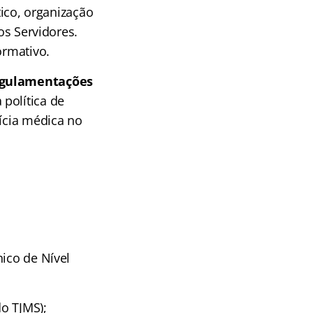
tico, organização
os Servidores.
ormativo.
regulamentações
política de
rícia médica no
nico de Nível
o TJMS);