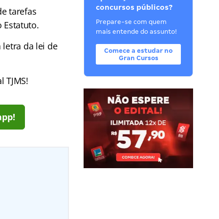
concursos públicos?
e tarefas
Prepare-se com quem
o Estatuto.
mais entende do assunto!
letra da lei de
Comece a estudar no
Gran Cursos
l TJMS!
app!