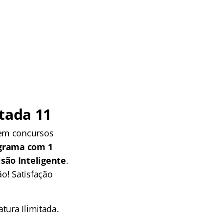
tada 11
 em concursos
grama com 1
isão Inteligente
.
o! Satisfação
tura Ilimitada.