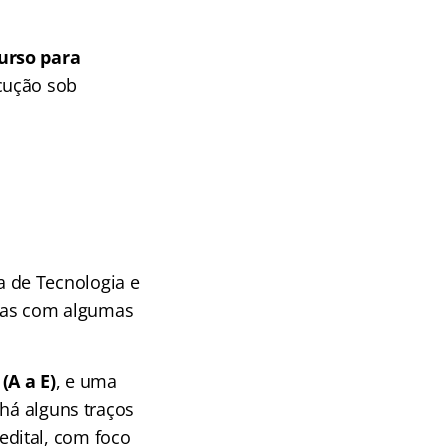
urso para
cução sob
 de Tecnologia e
mas com algumas
(A a E)
, e uma
 há alguns traços
dital, com foco