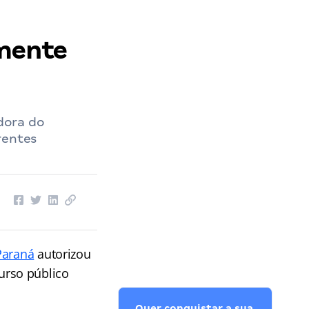
lmente
dora do
rentes
Paraná
autorizou
urso público
Quer conquistar a sua