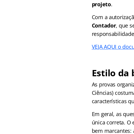
projeto
.
Com a autorizaçã
Contador
, que s
responsabilidade
VEJA AQUI o doc
Estilo d
As provas organ
Ciências) costu
características 
Em geral, as que
única correta. O 
bem marcantes: a