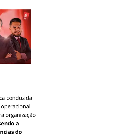
ica conduzida
 operacional,
ara organização
 sendo a
ncias do