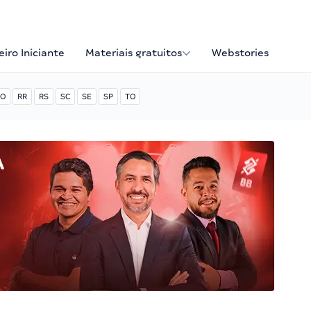
iro Iniciante
Materiais gratuitos
Webstories
O
RR
RS
SC
SE
SP
TO