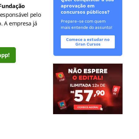
Fundação
aprovação em
concursos públicos?
responsável pelo
Prepare-se com quem
o. A empresa já
mais entende do assunto!
Comece a estudar no
Gran Cursos
app!