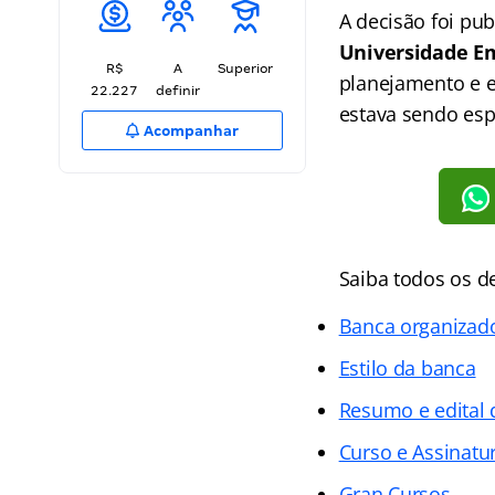
A decisão foi pu
Universidade Em
R$
A
Superior
planejamento e e
22.227
definir
estava sendo es
Acompanhar
Saiba todos os d
Banca organizad
Estilo da banca
Resumo e edital
Curso e Assinatur
Gran Cursos