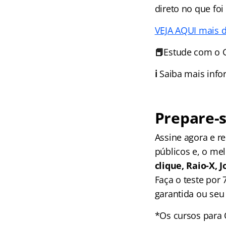
direto no que fo
VEJA AQUI mais d
📕
Estude com o 
ℹ️
Saiba mais inf
Prepare-s
Assine agora e 
públicos e, o me
clique, Raio-X,
Faça o teste por
garantida ou seu 
*Os cursos para 