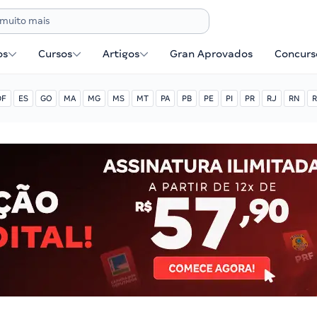
os
Cursos
Artigos
Gran Aprovados
Concurse
DF
ES
GO
MA
MG
MS
MT
PA
PB
PE
PI
PR
RJ
RN
R