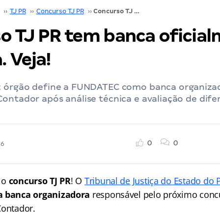
››
TJ PR
››
Concurso TJ PR
››
Concurso TJ PR tem banca oficialmente definida. Veja!
o TJ PR tem banca oficia
. Veja!
: órgão define a FUNDATEC como banca organiza
ontador após análise técnica e avaliação de dife
0
0
26
 o
concurso TJ PR
! O
Tribunal de Justiça do Estado do 
a banca organizadora
responsável pelo próximo conc
Contador.