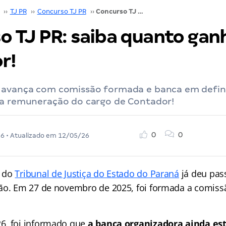
››
TJ PR
››
Concurso TJ PR
››
Concurso TJ PR: saiba quanto ganha um contador!
o TJ PR: saiba quanto ga
r!
 avança com comissão formada e banca em defini
 a remuneração do cargo de Contador!
0
0
26
• Atualizado em
12/05/26
o do
Tribunal de Justiça do Estado do Paraná
já deu pas
ão. Em 27 de novembro de 2025, foi formada a comiss
6, foi informado que
a banca organizadora ainda es