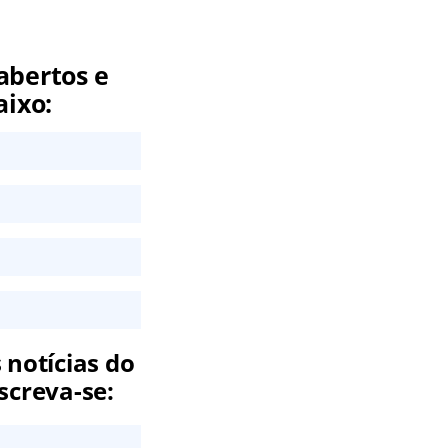
abertos e
aixo:
 notícias do
screva-se: