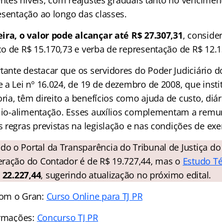
esentação ao longo das classes.
ira, o valor pode alcançar até R$ 27.307,31
, conside
o de R$ 15.170,73 e verba de representação de R$ 12.1
nte destacar que os servidores do Poder Judiciário d
 a Lei nº 16.024, de 19 de dezembro de 2008, que insti
oria, têm direito a benefícios como ajuda de custo, diári
ílio-alimentação. Esses auxílios complementam a rem
regras previstas na legislação e nas condições de exer
o o Portal da Transparência do Tribunal de Justiça do
ração do Contador é de R$ 19.727,44, mas o
Estudo T
 22.227,44
, sugerindo atualização no próximo edital.
com o Gran:
Curso Online para TJ PR
ormações:
Concurso TJ PR