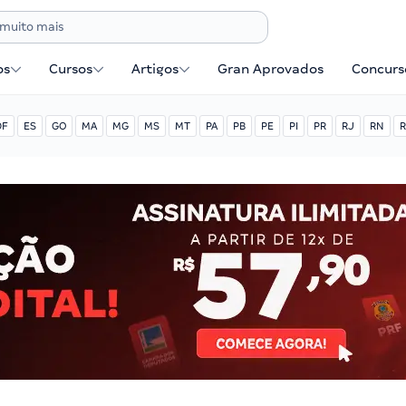
os
Cursos
Artigos
Gran Aprovados
Concurse
DF
ES
GO
MA
MG
MS
MT
PA
PB
PE
PI
PR
RJ
RN
R