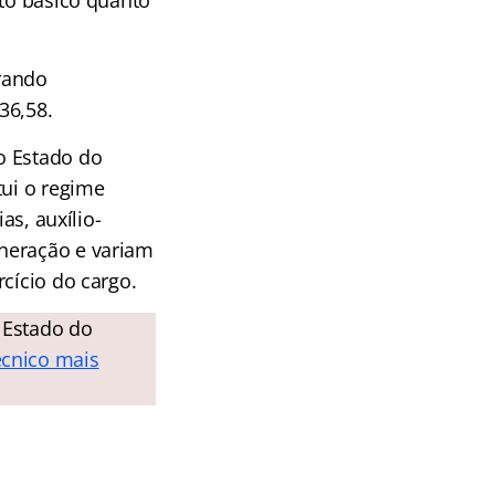
rando
36,58.
o Estado do
tui o regime
as, auxílio-
uneração e variam
cício do cargo.
 Estado do
écnico mais