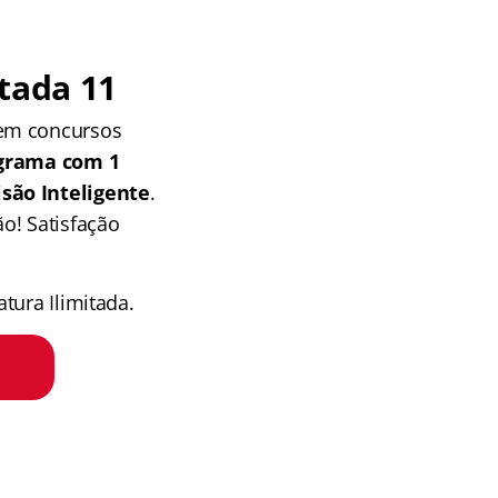
tada 11
 em concursos
grama com 1
isão Inteligente
.
o! Satisfação
tura Ilimitada.