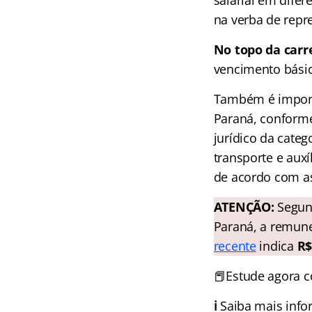
na verba de repr
No topo da carre
vencimento básic
Também é importa
Paraná, conforme
jurídico da categ
transporte e aux
de acordo com as 
ATENÇÃO:
Segund
Paraná, a remune
recente
indica
R$
📕Estude agora 
ℹ️
Saiba mais inf