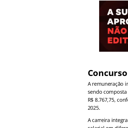
Concurso
A remuneração in
sendo composta p
R$ 8.767,75, con
2025.
A carreira integ
salarial em dife