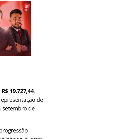
a
R$ 19.727,44
,
 representação de
m setembro de
 progressão
nto básico quanto