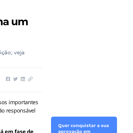
nha um
ção; veja
sos importantes
ão responsável
Quer conquistar a sua
tá em fase de
aprovação em