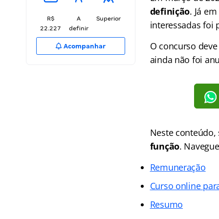
definição
. Já em
R$
A
Superior
interessadas foi
22.227
definir
O concurso deve 
Acompanhar
ainda não foi an
Neste conteúdo,
função
. Navegue
Remuneração
Curso online par
Resumo