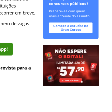
concursos públicos?
ituições
Prepare-se com quem
ocorrer em breve.
mais entende do assunto!
úmero de vagas
Comece a estudar no
Gran Cursos
app!
revista para a