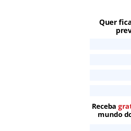
Quer fic
prev
Receba
gra
mundo dos