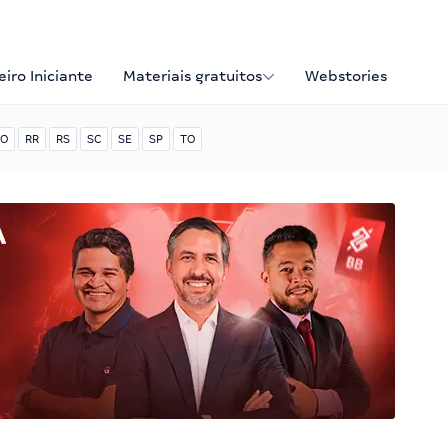
iro Iniciante
Materiais gratuitos
Webstories
O
RR
RS
SC
SE
SP
TO