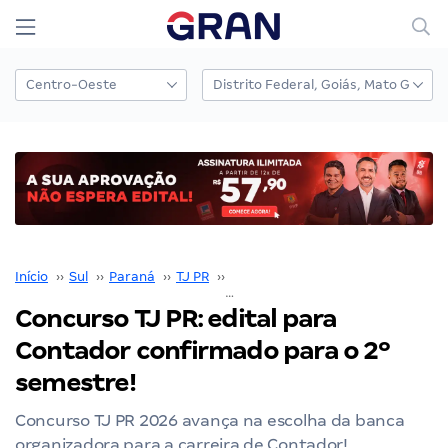
Início
››
Sul
››
Paraná
››
TJ PR
››
Concurso TJ PR
››
Concurso TJ PR: edital para Contador confirmado para o 2º semestre!
Concurso TJ PR: edital para
Contador confirmado para o 2º
semestre!
Concurso TJ PR 2026 avança na escolha da banca
organizadora para a carreira de Contador!