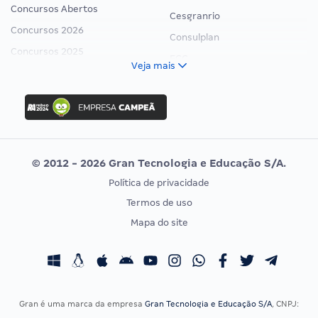
Concursos Abertos
Cesgranrio
Concursos 2026
Consulplan
Concursos 2025
FCC
Veja mais
Concurso Nacional Unificado
FGV
Concurso Ibama
Idecan
Concurso MPU
Selecon
Editais publicados
Uniase
© 2012 - 2026 Gran Tecnologia e Educação S/A.
Vunesp
Política de privacidade
CONCURSOS POR PROFISSÃO
EXAME DE ORDEM
Termos de uso
Concursos Administrativos
OAB
Mapa do site
Concursos Educação
Prova OAB
Concursos Fiscais
Calendário OAB
Concursos Jurídicos
Questões OAB
Concursos Militares
Recursos OAB
Gran é uma marca da empresa
Gran Tecnologia e Educação S/A
, CNPJ:
Concursos Policiais
Exame de Ordem