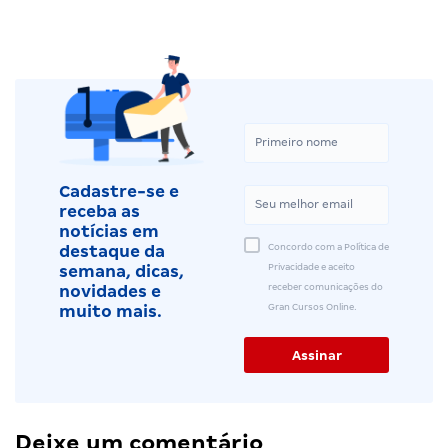
Cadastre-se e
receba as
notícias em
Concordo com a Política de
destaque da
Privacidade e aceito
semana, dicas,
receber comunicações do
novidades e
Gran Cursos Online.
muito mais.
Deixe um comentário