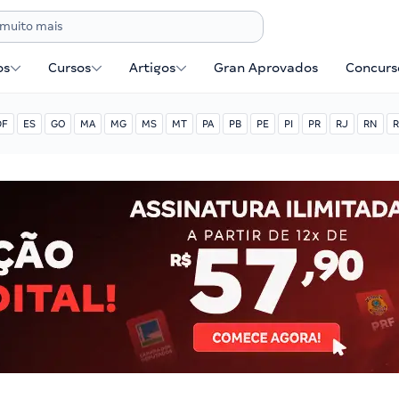
os
Cursos
Artigos
Gran Aprovados
Concurse
DF
ES
GO
MA
MG
MS
MT
PA
PB
PE
PI
PR
RJ
RN
R