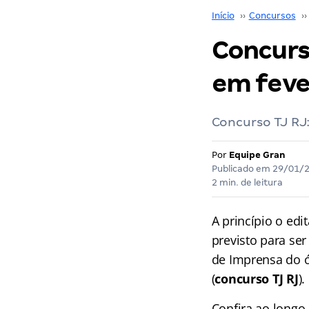
Início
››
Concursos
››
Concurso
em feve
Concurso TJ RJ:
Por
Equipe Gran
Publicado em
29/01/
2 min. de leitura
A princípio o edi
previsto para ser
de Imprensa do ó
(
concurso TJ RJ
).
Confira ao longo 