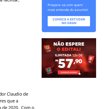
Prepare-se com quem
mais entende do assunto!
COMECE A ESTUDAR
NO GRAN
dor Claudio de
res que a
ro de 2020. Com o