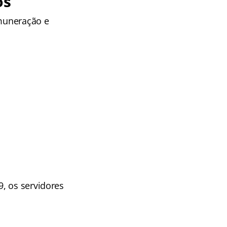
os
emuneração e
, os servidores