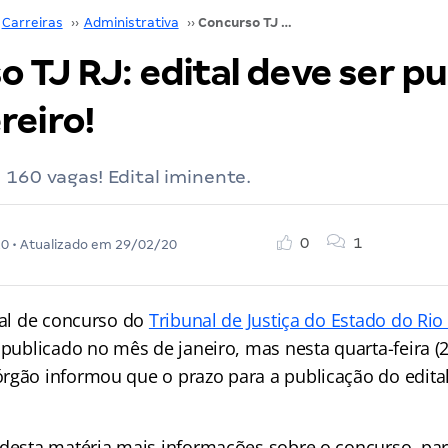
Carreiras
››
Administrativa
››
Concurso TJ RJ: edital deve ser publicado em fevereiro!
 TJ RJ: edital deve ser p
reiro!
 160 vagas! Edital iminente.
0
1
20
• Atualizado em
29/02/20
tal de concurso do
Tribunal de Justiça do Estado do Rio
 publicado no mês de janeiro, mas nesta quarta-feira (2
rgão informou que o prazo para a publicação do edital
desta matéria mais informações sobre o concurso, para 