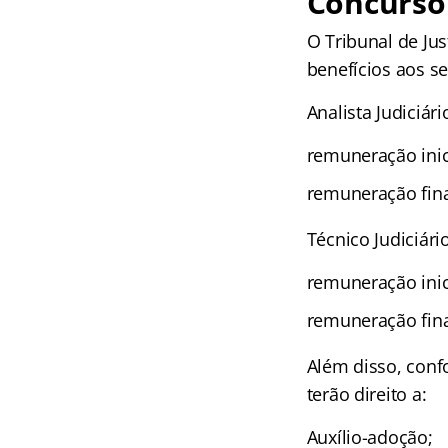
Concurso 
O Tribunal de Ju
benefícios aos se
Analista Judiciári
remuneração inic
remuneração fina
Técnico Judiciári
remuneração inici
remuneração fina
Além disso, conf
terão direito a:
Auxílio-adoção;