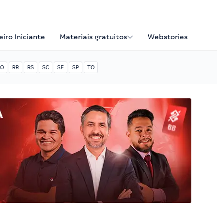
iro Iniciante
Materiais gratuitos
Webstories
O
RR
RS
SC
SE
SP
TO