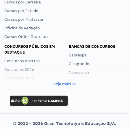
Cursos por Carreira
Cursos por Estado
Cursos por Professor
Oficina de Redação
Cursos Online Gratuitos
CONCURSOS PÚBLICOS EM
BANCAS DE CONCURSOS
DESTAQUE
Cebraspe
Concursos Abertos
Cesgranrio
Concursos 2026
Consulplan
Concursos 2025
FCC
Veja mais
Concurso Nacional Unificado
FGV
Concurso Ibama
Idecan
Concurso MPU
Selecon
Editais publicados
Uniase
© 2012 - 2026 Gran Tecnologia e Educação S/A.
Vunesp