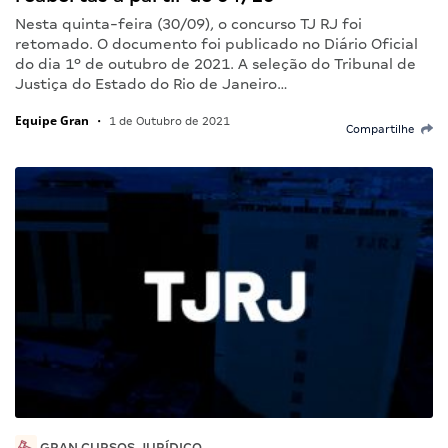
Nesta quinta-feira (30/09), o concurso TJ RJ foi
retomado. O documento foi publicado no Diário Oficial
do dia 1º de outubro de 2021. A seleção do Tribunal de
Justiça do Estado do Rio de Janeiro…
Equipe Gran
•
1 de Outubro de 2021
Compartilhe
GRAN CURSOS JURÍDICO