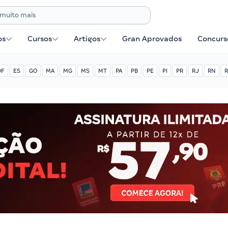
os
Cursos
Artigos
Gran Aprovados
Concurse
DF
ES
GO
MA
MG
MS
MT
PA
PB
PE
PI
PR
RJ
RN
R