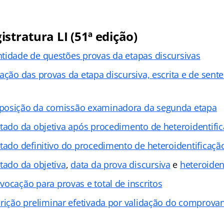
stratura LI (51ª edição)
tidade de questões provas da etapas discursivas
ação das provas da etapa discursiva, escrita e de sente
osição da comissão examinadora da segunda etapa
ltado da objetiva após procedimento de heteroidentifi
ltado definitivo do procedimento de heteroidentificaçã
ltado da objetiva
,
data da prova discursiva
e
heteroiden
vocação para provas e total de inscritos
crição preliminar efetivada por validação do comprovan