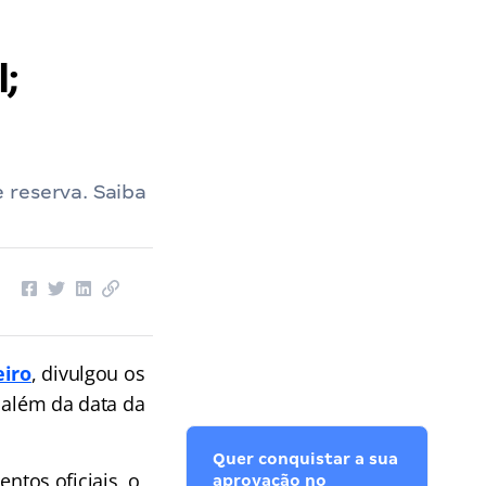
;
 reserva. Saiba
eiro
, divulgou os
 além da data da
Quer conquistar a sua
ntos oficiais, o
aprovação no