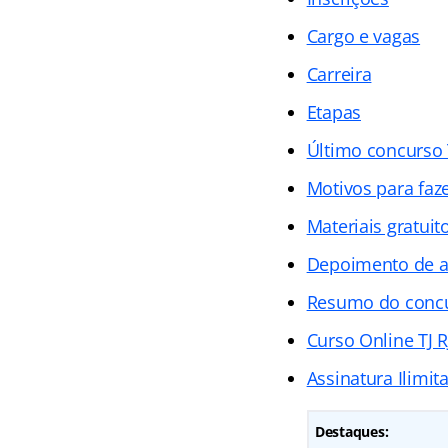
Cargo e vagas
Carreira
Etapas
Último concurso T
Motivos para faz
Materiais gratuit
Depoimento de 
Resumo do concur
Curso Online TJ RJ
Assinatura Ilimit
Destaques: