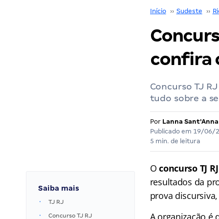
Início
››
Sudeste
››
Ri
Concurso
confira 
Concurso TJ RJ 
tudo sobre a se
Por
Lanna Sant'Anna
Publicado em
19/06/
5 min. de leitura
O
concurso TJ RJ
resultados da pr
Saiba mais
prova discursiva
TJ RJ
A organização é
Concurso TJ RJ