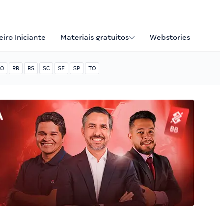
iro Iniciante
Materiais gratuitos
Webstories
O
RR
RS
SC
SE
SP
TO