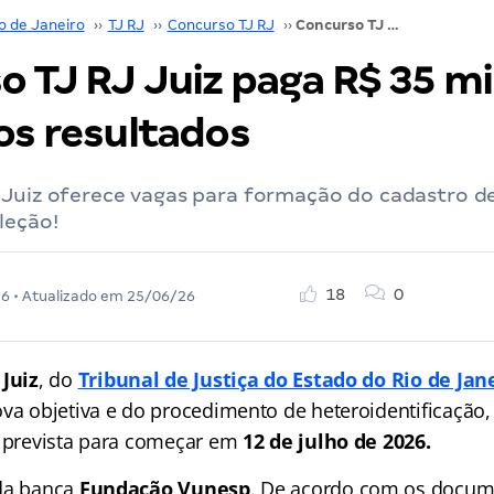
o de Janeiro
››
TJ RJ
››
Concurso TJ RJ
››
Concurso TJ RJ Juiz paga R$ 35 mil; confira os resultados
 TJ RJ Juiz paga R$ 35 mil
os resultados
Juiz oferece vagas para formação do cadastro de
leção!
18
0
26
• Atualizado em
25/06/26
 Juiz
, do
Tribunal de Justiça do Estado do Rio de Jan
ova objetiva e do procedimento de heteroidentificação,
, prevista para começar em
12 de julho de 2026.
 da banca
Fundação Vunesp
. De acordo com os docume