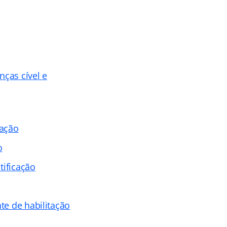
nças cível e
cação
o
tificação
te de habilitação