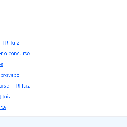
J RJ Juiz
er o concurso
os
aprovado
so TJ RJ Juiz
 Juiz
ada