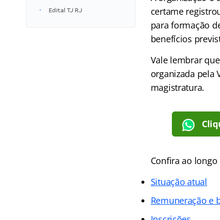
certame registro
Edital TJ RJ
para formação de
benefícios previs
Vale lembrar que
organizada pela 
magistratura.
Cliq
Confira ao longo
Situação atual
Remuneração e b
Inscrições