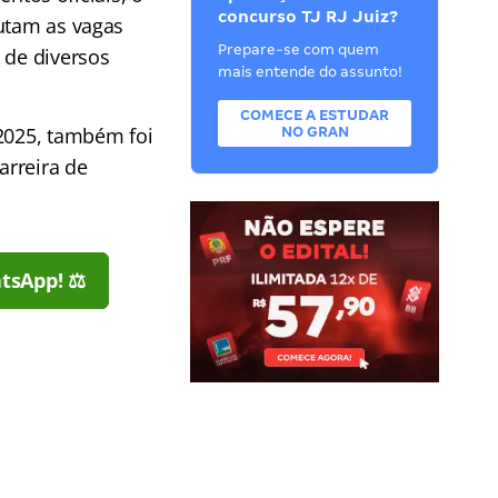
concurso TJ RJ Juiz?
utam as vagas
Prepare-se com quem
 de diversos
mais entende do assunto!
COMECE A ESTUDAR
 2025, também foi
NO GRAN
arreira de
tsApp! ⚖️