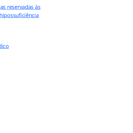
gas reservadas às
hipossuficiência
dico