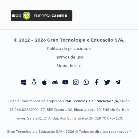
Concurso Nacional Unificado
FGV
Concurso Ibama
Idecan
Concurso MPU
Selecon
Editais publicados
Uniase
© 2012 - 2026 Gran Tecnologia e Educação S/A.
Vunesp
Política de privacidade
CONCURSOS POR PROFISSÃO
EXAME DE ORDEM
Termos de uso
Concursos Administrativos
OAB
Mapa do site
Concursos Educação
Prova OAB
Concursos Fiscais
Calendário OAB
Concursos Jurídicos
Questões OAB
Concursos Militares
Recursos OAB
Gran é uma marca da empresa
Gran Tecnologia e Educação S/A
, CNPJ:
Concursos Policiais
Exame de Ordem
18.260.822/0001-77, SBS Quadra 02, Bloco J, Lote 10, Edifício Carlton
Concursos Saúde
Tower, Sala 201, 2º Andar, Asa Sul, Brasília-DF, CEP 70.070-120.
Concursos Tribunais
Gran Tecnologia e Educação S/A - 2026 © Todos os direitos reservados ®
Residência Multiprofissional