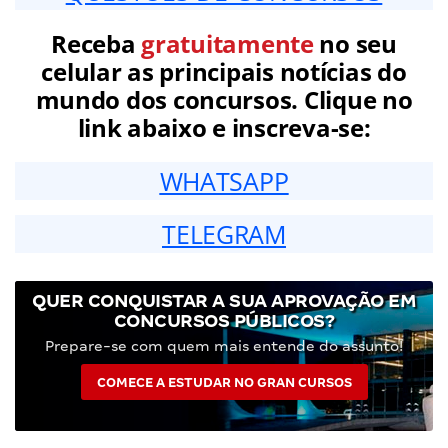
Receba
gratuitamente
no seu
celular as principais notícias do
mundo dos concursos. Clique no
link abaixo e inscreva-se:
WHATSAPP
TELEGRAM
QUER CONQUISTAR A SUA APROVAÇÃO EM
CONCURSOS PÚBLICOS?
Prepare-se com quem mais entende do assunto!
COMECE A ESTUDAR NO GRAN CURSOS