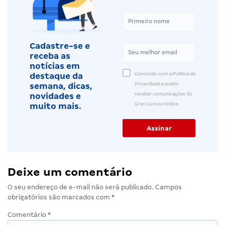
Cadastre-se e
receba as
notícias em
Concordo com a Política de
destaque da
Privacidade e aceito
semana, dicas,
receber comunicações do
novidades e
Gran Cursos Online.
muito mais.
Deixe um comentário
O seu endereço de e-mail não será publicado.
Campos
obrigatórios são marcados com
*
Comentário
*