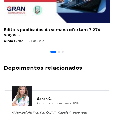
Editais publicados da semana ofertam 7.276
vagas…
Olivia Furlan
•
31 de Maio
Depoimentos relacionados
Sarah C.
Concurso Enfermeiro PSF
“Natural de Frei Paulo (SE), Sarah C. sempre