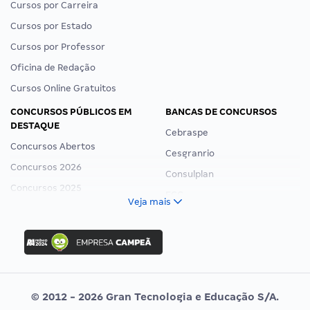
Cursos por Carreira
Cursos por Estado
Cursos por Professor
Oficina de Redação
Cursos Online Gratuitos
CONCURSOS PÚBLICOS EM
BANCAS DE CONCURSOS
DESTAQUE
Cebraspe
Concursos Abertos
Cesgranrio
Concursos 2026
Consulplan
Concursos 2025
FCC
Veja mais
Concurso Nacional Unificado
FGV
Concurso Ibama
Idecan
Concurso MPU
Selecon
Editais publicados
Uniase
© 2012 - 2026 Gran Tecnologia e Educação S/A.
Vunesp