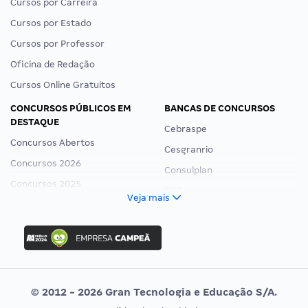
Cursos por Carreira
Cursos por Estado
Cursos por Professor
Oficina de Redação
Cursos Online Gratuitos
CONCURSOS PÚBLICOS EM
BANCAS DE CONCURSOS
DESTAQUE
Cebraspe
Concursos Abertos
Cesgranrio
Concursos 2026
Consulplan
Concursos 2025
FCC
Veja mais
Concurso Nacional Unificado
FGV
Concurso Ibama
Idecan
Concurso MPU
Selecon
Editais publicados
Uniase
© 2012 - 2026 Gran Tecnologia e Educação S/A.
Vunesp