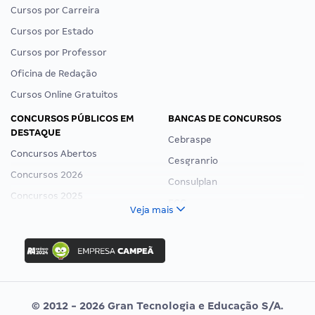
Cursos por Carreira
Cursos por Estado
Cursos por Professor
Oficina de Redação
Cursos Online Gratuitos
CONCURSOS PÚBLICOS EM
BANCAS DE CONCURSOS
DESTAQUE
Cebraspe
Concursos Abertos
Cesgranrio
Concursos 2026
Consulplan
Concursos 2025
FCC
Veja mais
Concurso Nacional Unificado
FGV
Concurso Ibama
Idecan
Concurso MPU
Selecon
Editais publicados
Uniase
© 2012 - 2026 Gran Tecnologia e Educação S/A.
Vunesp