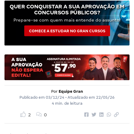
QUER CONQUISTAR A SUA APROVAÇÃO EM
CONCURSOS PÚBLICOS?
Prepare-se com quem mais entende do assunto!
COMECE A ESTUDAR NO GRAN CURSOS
Por
Equipe Gran
Publicado em
03/12/24
• Atualizado em
22/05/26
4 min. de leitura
2
0