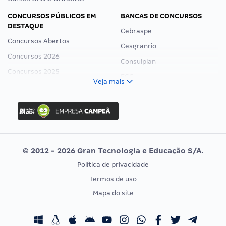
CONCURSOS PÚBLICOS EM
BANCAS DE CONCURSOS
DESTAQUE
Cebraspe
Concursos Abertos
Cesgranrio
Concursos 2026
Consulplan
Concursos 2025
FCC
Veja mais
Concurso Nacional Unificado
FGV
Concurso Ibama
Idecan
Concurso MPU
Selecon
Editais publicados
Uniase
© 2012 - 2026 Gran Tecnologia e Educação S/A.
Vunesp
Política de privacidade
CONCURSOS POR PROFISSÃO
EXAME DE ORDEM
Termos de uso
Concursos Administrativos
OAB
Mapa do site
Concursos Educação
Prova OAB
Concursos Fiscais
Calendário OAB