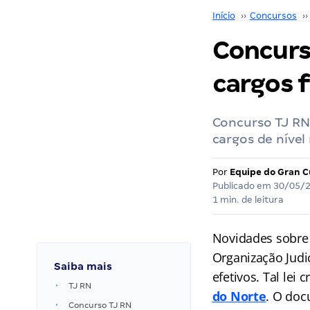
Início
››
Concursos
››
Concurs
cargos 
Concurso TJ RN 
cargos de nível
Por
Equipe do Gran C
Publicado em
30/05/
1 min. de leitura
Novidades sobre
Organização Judi
Saiba mais
efetivos. Tal lei
TJ RN
do Norte
. O doc
Concurso TJ RN