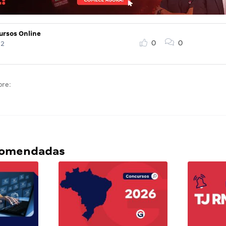
ursos Online
0
0
22
bre:
ecomendadas