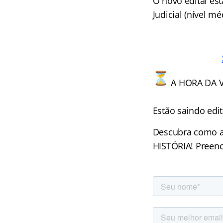
O novo edital es
Judicial (nível mé
A HORA DA 
Estão saindo edi
Descubra como 
HISTÓRIA! Preench