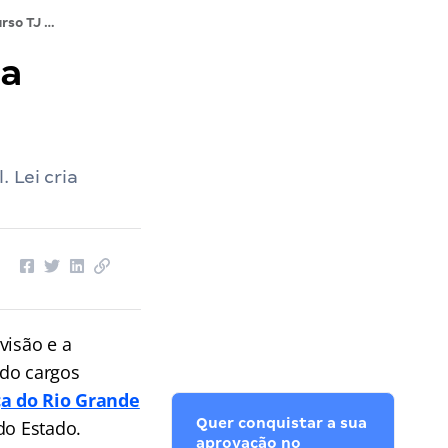
Concurso TJ RN: lei que transforma cargos foi sancionada
ma
 Lei cria
ivisão e a
ndo cargos
ça do Rio Grande
Quer conquistar a sua
do Estado.
aprovação no