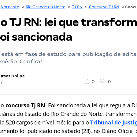
Nordeste
››
Rio Grande do Norte
››
TJ RN
››
Concurso TJ RN
››
o TJ RN: lei que transfor
foi sancionada
está em fase de estudo para publicação de edital.
 médio. Confira!
ursos Online
0
0
22
 o
concurso TJ RN
! Foi sancionada a lei que regula a D
ciárias do Estado do Rio Grande do Norte, transforma
 cria 520 cargos de nível médio para o
Tribunal de Justi
umento foi publicado no sábado (28), no Diário Oficial 