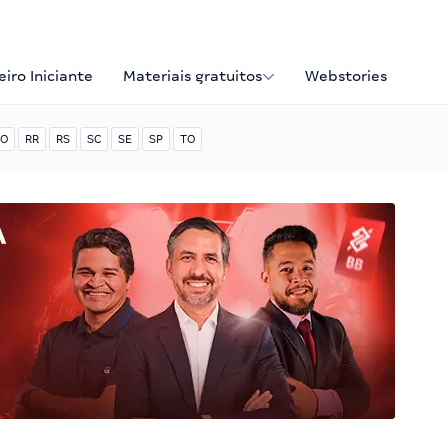
iro Iniciante
Materiais gratuitos
Webstories
O
RR
RS
SC
SE
SP
TO