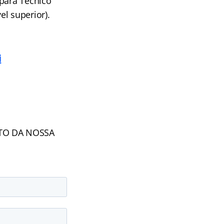
 para Técnico
el superior).
i
NTO DA NOSSA