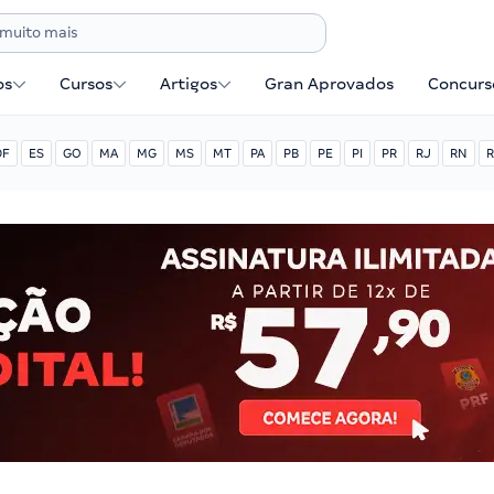
os
Cursos
Artigos
Gran Aprovados
Concurse
DF
ES
GO
MA
MG
MS
MT
PA
PB
PE
PI
PR
RJ
RN
R