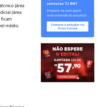
concurso TJ RN?
técnico (área
Prepare-se com quem
dicial (área
mais entende do assunto!
) ficam
ível médio.
Comece a estudar no
Gran Cursos