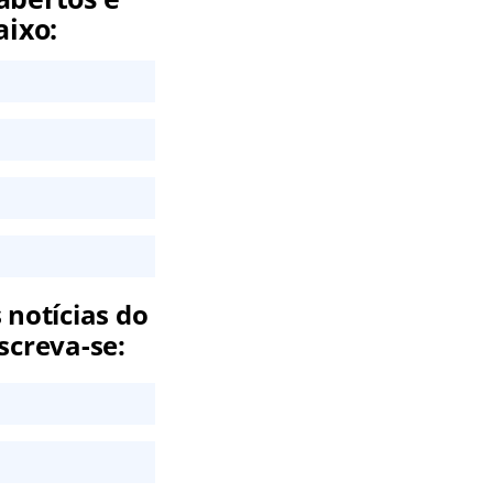
aixo:
 notícias do
screva-se: