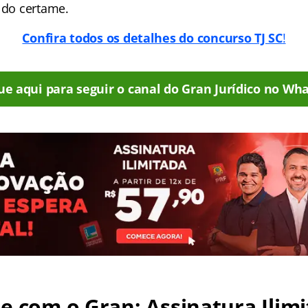
 do certame.
Confira todos os detalhes do concurso TJ SC
!
ue aqui para seguir o canal do Gran Jurídico no Wha
e com o Gran: Assinatura Ilimi