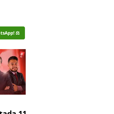
tsApp! ⚖️
tada 11