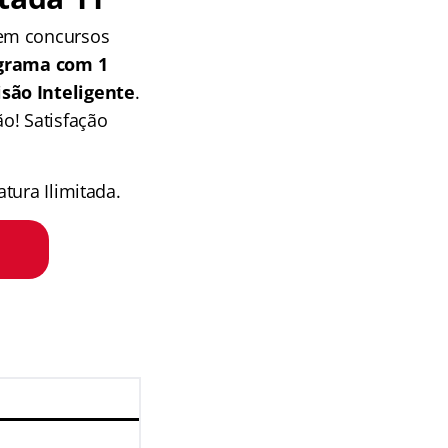
 em concursos
grama com 1
isão Inteligente
.
o! Satisfação
tura Ilimitada.