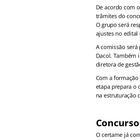
De acordo com o 
trâmites do conc
O grupo será resp
ajustes no edita
A comissão será
Dacol. Também in
diretora de gest
Com a formação d
etapa prepara o 
na estruturação 
Concurso 
O certame já con