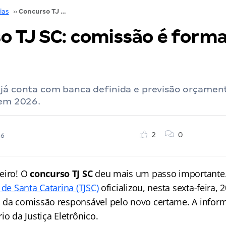
ias
››
Concurso TJ SC: comissão é formada; confira!
o TJ SC: comissão é forma
 já conta com banca definida e previsão orçamen
 em 2026.
2
0
26
eiro! O
concurso TJ SC
deu mais um passo importante
 de Santa Catarina (TJSC)
oficializou, nesta sexta-feira,
 da comissão responsável pelo novo certame. A inform
io da Justiça Eletrônico.