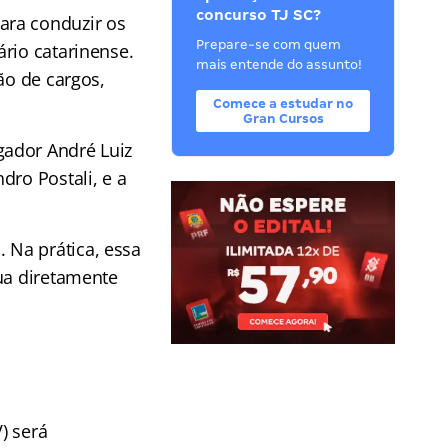
concurso TJ SC?
ara conduzir os
Prepare-se com quem
rio catarinense.
mais entende do assunto!
ão de cargos,
Comece a estudar no
Gran Cursos
ador André Luiz
dro Postali, e a
 Na prática, essa
tua diretamente
) será