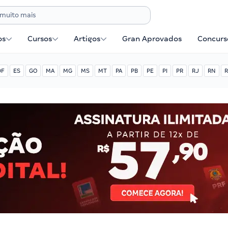
os
Cursos
Artigos
Gran Aprovados
Concurse
DF
ES
GO
MA
MG
MS
MT
PA
PB
PE
PI
PR
RJ
RN
R