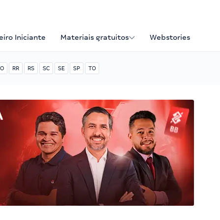
iro Iniciante
Materiais gratuitos
Webstories
O
RR
RS
SC
SE
SP
TO