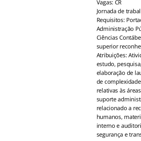
Vagas: CR
Jornada de traba
Requisitos: Port
Administração Pú
Ciências Contábei
superior reconhe
Atribuições: Ati
estudo, pesquisa
elaboração de la
de complexidade
relativas às área
suporte administr
relacionado a re
humanos, material
interno e auditori
segurança e tran