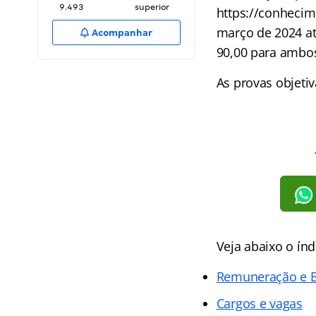
9.493
superior
https://conhecim
março de 2024 até
Acompanhar
90,00 para ambos
As provas objetiv
Veja abaixo o
índ
Remuneração e B
Cargos e vagas