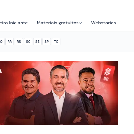
iro Iniciante
Materiais gratuitos
Webstories
O
RR
RS
SC
SE
SP
TO