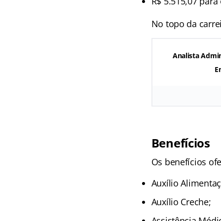
R$ 5.515,07 para 
No topo da carrei
Analista Admini
En
Benefícios
Os benefícios ofe
Auxílio Alimenta
Auxílio Creche;
Assistência Médi