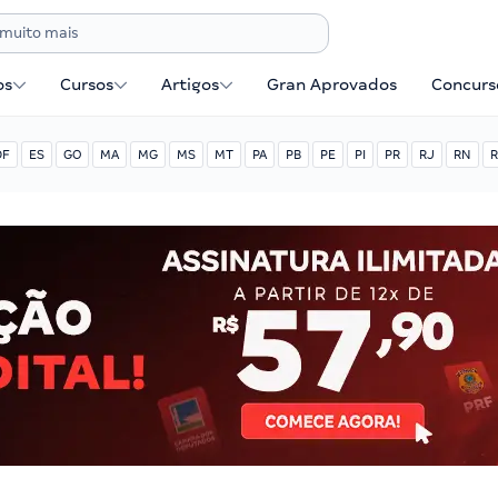
os
Cursos
Artigos
Gran Aprovados
Concurse
DF
ES
GO
MA
MG
MS
MT
PA
PB
PE
PI
PR
RJ
RN
R