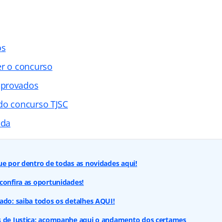
os
er o concurso
aprovados
do concurso TJSC
ada
ue por dentro de todas as novidades aqui!
confira as oportunidades!
ado: saiba todos os detalhes AQUI!
s de Justiça: acompanhe aqui o andamento dos certames