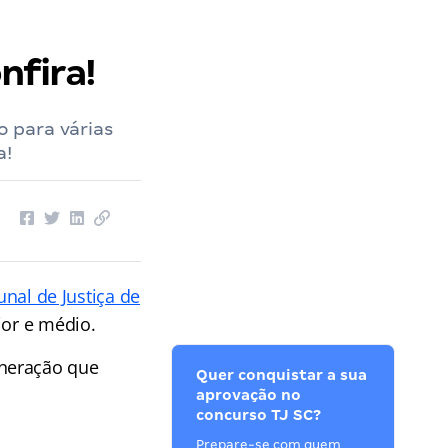
nfira!
o para várias
a!
unal de Justiça de
ior e médio.
uneração que
Quer conquistar a sua
aprovação no
concurso TJ SC?
Prepare-se com quem