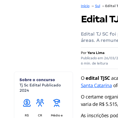
Início
››
Sul
››
Edital T
Edital TJ SC fo
áreas. A remune
Por
Yara Lima
Publicado em
26/03/
6 min. de leitura
O
edital TJSC
aca
Sobre o concurso
Santa Catarina
of
Tj Sc Edital Publicado
2024
O certame organi
varia de R$ 5.515
As inscrições pod
R$
CR
Médio e