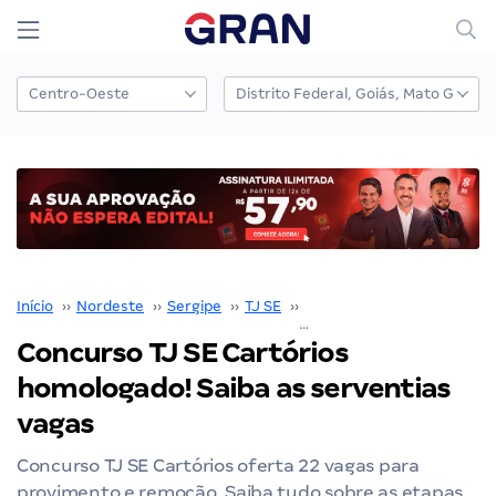
Início
››
Nordeste
››
Sergipe
››
TJ SE
››
Concurso TJ SE
››
Concurso TJ SE Cartórios
homologado! Saiba as serventias
vagas
Concurso TJ SE Cartórios oferta 22 vagas para
provimento e remoção. Saiba tudo sobre as etapas