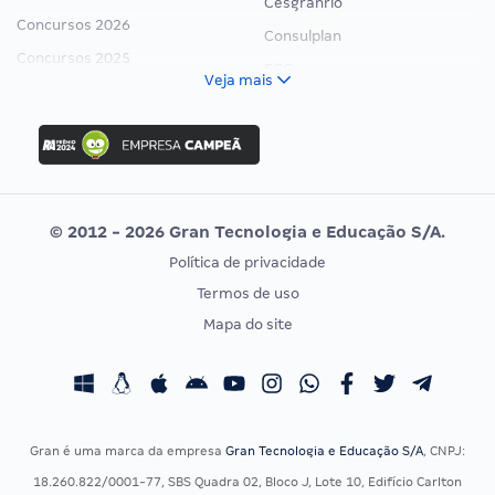
Cesgranrio
Concursos 2026
Consulplan
Concursos 2025
FCC
Veja mais
Concurso Nacional Unificado
FGV
Concurso Ibama
Idecan
Concurso MPU
Selecon
Editais publicados
Uniase
© 2012 - 2026 Gran Tecnologia e Educação S/A.
Vunesp
Política de privacidade
CONCURSOS POR PROFISSÃO
EXAME DE ORDEM
Termos de uso
Concursos Administrativos
OAB
Mapa do site
Concursos Educação
Prova OAB
Concursos Fiscais
Calendário OAB
Concursos Jurídicos
Questões OAB
Concursos Militares
Recursos OAB
Gran é uma marca da empresa
Gran Tecnologia e Educação S/A
, CNPJ:
Concursos Policiais
Exame de Ordem
18.260.822/0001-77, SBS Quadra 02, Bloco J, Lote 10, Edifício Carlton