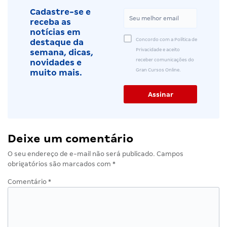
Cadastre-se e
receba as
notícias em
Concordo com a Política de
destaque da
Privacidade e aceito
semana, dicas,
receber comunicações do
novidades e
Gran Cursos Online.
muito mais.
Deixe um comentário
O seu endereço de e-mail não será publicado.
Campos
obrigatórios são marcados com
*
Comentário
*