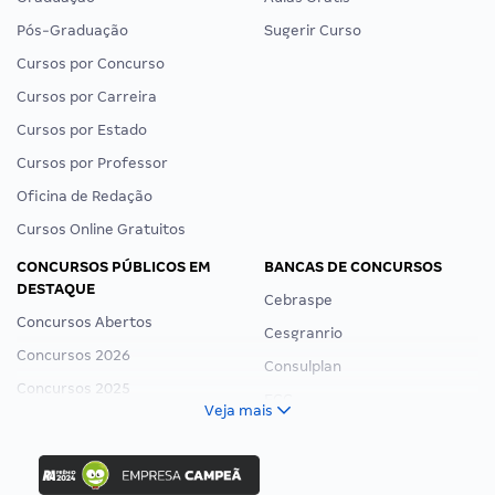
Pós-Graduação
Sugerir Curso
Cursos por Concurso
Cursos por Carreira
Cursos por Estado
Cursos por Professor
Oficina de Redação
Cursos Online Gratuitos
CONCURSOS PÚBLICOS EM
BANCAS DE CONCURSOS
DESTAQUE
Cebraspe
Concursos Abertos
Cesgranrio
Concursos 2026
Consulplan
Concursos 2025
FCC
Veja mais
Concurso Nacional Unificado
FGV
Concurso Ibama
Idecan
Concurso MPU