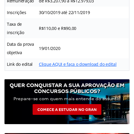
Remuneração
de R$3.207,90 a R$12.979,03
Inscrições
30/10/2019 até 22/11/2019
Taxa de
R$110,00 e R$90,00
inscrição
Data da prova
19/01/2020
objetiva
Link do edital
Clique AQUI e faça o download do edital
QUER CONQUISTAR A SUA APROVAÇÃO EM
CONCURSOS PÚBLICOS?
Prepare-se com quem mais entende do assunto!
COMECE A ESTUDAR NO GRAN