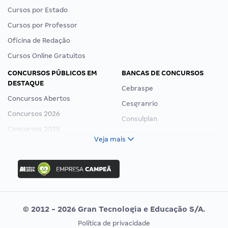
Cursos por Estado
Cursos por Professor
Oficina de Redação
Cursos Online Gratuitos
CONCURSOS PÚBLICOS EM
BANCAS DE CONCURSOS
DESTAQUE
Cebraspe
Concursos Abertos
Cesgranrio
Concursos 2026
Consulplan
Concursos 2025
FCC
Veja mais
Concurso Nacional Unificado
FGV
Concurso Ibama
Idecan
Concurso MPU
Selecon
Editais publicados
Uniase
© 2012 - 2026 Gran Tecnologia e Educação S/A.
Vunesp
Política de privacidade
CONCURSOS POR PROFISSÃO
EXAME DE ORDEM