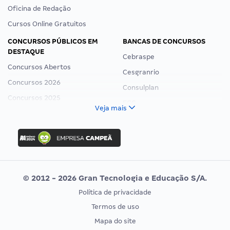
Oficina de Redação
Cursos Online Gratuitos
CONCURSOS PÚBLICOS EM
BANCAS DE CONCURSOS
DESTAQUE
Cebraspe
Concursos Abertos
Cesgranrio
Concursos 2026
Consulplan
Concursos 2025
FCC
Veja mais
Concurso Nacional Unificado
FGV
Concurso Ibama
Idecan
Concurso MPU
Selecon
Editais publicados
Uniase
© 2012 - 2026 Gran Tecnologia e Educação S/A.
Vunesp
Política de privacidade
CONCURSOS POR PROFISSÃO
EXAME DE ORDEM
Termos de uso
Concursos Administrativos
OAB
Mapa do site
Concursos Educação
Prova OAB