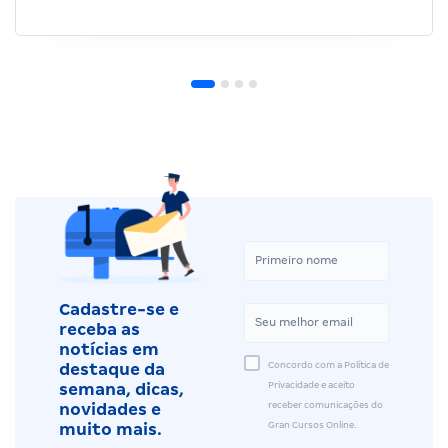
Cadastre-se e
receba as
notícias em
Concordo com a Política de
destaque da
Privacidade e aceito
semana, dicas,
receber comunicações do
novidades e
Gran Cursos Online.
muito mais.