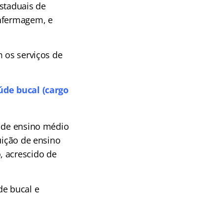
Estaduais de
enfermagem, e
m os serviços de
aúde bucal (cargo
o de ensino médio
uição de ensino
, acrescido de
de bucal e