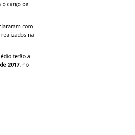
a o cargo de
eclararam com
 realizados na
médio terão a
 de 2017
, no