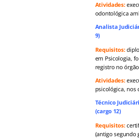
Atividades:
execu
odontológica ambu
Analista Judiciá
9)
Requisitos:
diplo
em Psicologia, f
registro no órgão
Atividades:
execu
psicológica, nos
Técnico Judiciá
(cargo 12)
Requisitos:
cert
(antigo segundo 