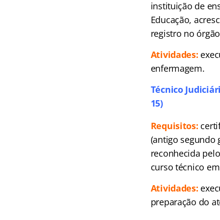
instituição de e
Educação, acresc
registro no órgão
Atividades:
exec
enfermagem.
Técnico Judiciár
15)
Requisitos:
cert
(antigo segundo g
reconhecida pelo
curso técnico em 
Atividades:
execu
preparação do a