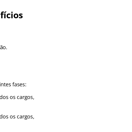
fícios
ção.
ntes fases:
odos os cargos,
odos os cargos,