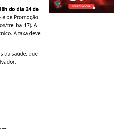
18h do dia 24 de
ão e de Promoção
s/tre_ba_17). A
cnico. A taxa deve
os da saúde, que
lvador.