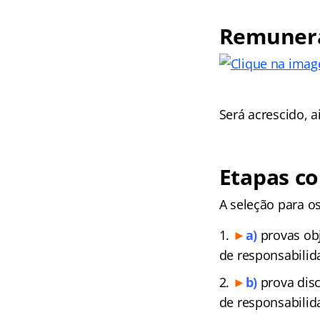
Remuneraç
Será acrescido, a
Etapas c
A seleção para os
►
a)
provas obje
de responsabilid
►
b)
prova disc
de responsabilid