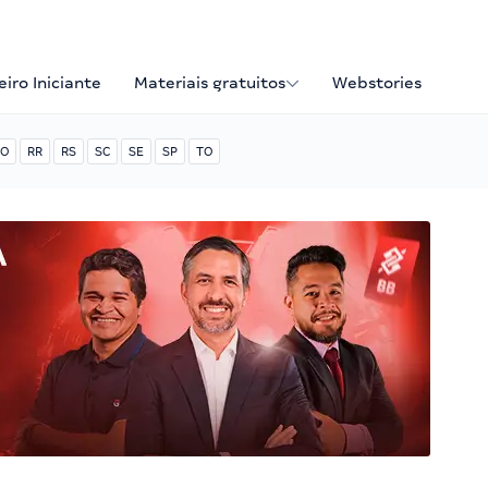
iro Iniciante
Materiais gratuitos
Webstories
O
RR
RS
SC
SE
SP
TO