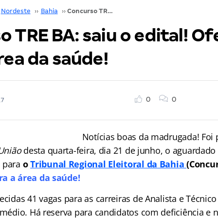
Nordeste
››
Bahia
››
Concurso TRE BA: saiu o edital! Ofertas para a área da saúde!
 TRE BA: saiu o edital! Of
rea da saúde!
0
0
17
Notícias boas da madrugada! Foi 
 União
desta quarta-feira, dia 21 de junho, o aguardado 
o para
o
Tribunal Regional Eleitoral da Bahia
(Concur
ra a área da saúde!
ecidas 41 vagas para as carreiras de Analista e Técnico 
 médio. Há reserva para candidatos com deficiência e 