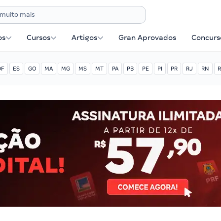
os
Cursos
Artigos
Gran Aprovados
Concurse
DF
ES
GO
MA
MG
MS
MT
PA
PB
PE
PI
PR
RJ
RN
R