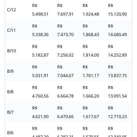
R$
R$
R$
R$
C/12
5.498,51
7.697,91
1.924,48
15.120,90
R$
R$
R$
R$
C/11
5.338,36
7.473,70
1.868,43
14.680,49
R$
R$
R$
R$
B/10
5.182,87
7.256,02
1.814,00
14.252,89
R$
R$
R$
R$
B/9
5.031,91
7.044,67
1.761,17
13.837,75
R$
R$
R$
R$
B/8
4.760,56
6.664,78
1.666,20
13.091,54
R$
R$
R$
R$
B/7
4.621,90
6.470,66
1.617,67
12.710,23
R$
R$
R$
R$
B/6
4.487,29
6.282,21
1.570,55
12.340,05