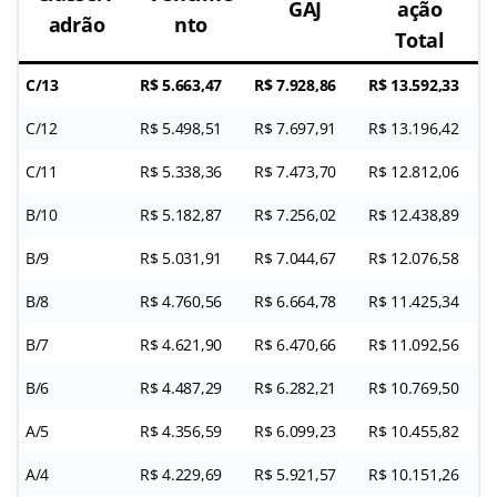
GAJ
ação
adrão
nto
Total
C/13
R$ 5.663,47
R$ 7.928,86
R$ 13.592,33
C/12
R$ 5.498,51
R$ 7.697,91
R$ 13.196,42
C/11
R$ 5.338,36
R$ 7.473,70
R$ 12.812,06
B/10
R$ 5.182,87
R$ 7.256,02
R$ 12.438,89
B/9
R$ 5.031,91
R$ 7.044,67
R$ 12.076,58
B/8
R$ 4.760,56
R$ 6.664,78
R$ 11.425,34
B/7
R$ 4.621,90
R$ 6.470,66
R$ 11.092,56
B/6
R$ 4.487,29
R$ 6.282,21
R$ 10.769,50
A/5
R$ 4.356,59
R$ 6.099,23
R$ 10.455,82
A/4
R$ 4.229,69
R$ 5.921,57
R$ 10.151,26