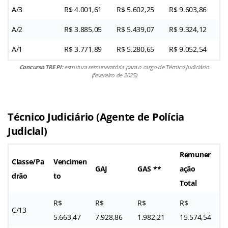
A/3
R$ 4.001,61
R$ 5.602,25
R$ 9.603,86
A/2
R$ 3.885,05
R$ 5.439,07
R$ 9.324,12
A/1
R$ 3.771,89
R$ 5.280,65
R$ 9.052,54
Concurso TRE PI:
estrutura remuneratória para o cargo de Técnico Judiciário
(fevereiro de 2025)
Técnico Judiciário (Agente de Polícia
Judicial)
Remuner
Classe/Pa
Vencimen
GAJ
GAS **
ação
drão
to
Total
R$
R$
R$
R$
C/13
5.663,47
7.928,86
1.982,21
15.574,54