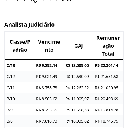
Analista Judiciário
Remuner
Classe/P
Vencime
GAJ
ação
adrão
nto
Total
C/13
R$ 9.292,14
R$ 13.009,00
R$ 22.301,14
C/12
R$ 9.021,49
R$ 12.630,09
R$ 21.651,58
C/11
R$ 8.758,73
R$ 12.262,22
R$ 21.020,95
B/10
R$ 8.503,62
R$ 11.905,07
R$ 20.408,69
B/9
R$ 8.255,95
R$ 11.558,33
R$ 19.814,28
B/8
R$ 7.810,73
R$ 10.935,02
R$ 18.745,75