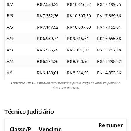
B/7
R$ 7.583,23
R$ 10.616,52
R$ 18.199,75
B/6
R$ 7.362,36
R$ 10.307,30
R$ 17.669,66
A/5
R$ 7.147,92
R$ 10.007,09
R$ 17.155,01
A/4
R$ 6.939,74
R$ 9.715,64
R$ 16.655,38
A/3
R$ 6.565,49
R$ 9.191,69
R$ 15.757,18
A/2
R$ 6.374,26
R$ 8.923,96
R$ 15.298,22
A/1
R$ 6.188,61
R$ 8.664,05
R$ 14.852,66
Concurso TRE PI:
estrutura remuneratória para o cargo de Analista Judiciário
(fevereiro de 2025)
Técnico Judiciário
Remuner
Classe/P
Vencime