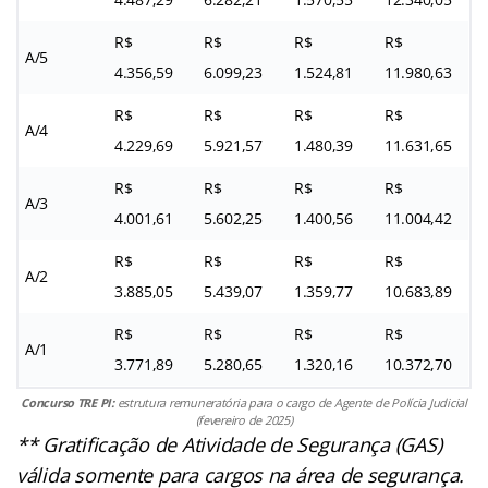
R$
R$
R$
R$
A/5
4.356,59
6.099,23
1.524,81
11.980,63
R$
R$
R$
R$
A/4
4.229,69
5.921,57
1.480,39
11.631,65
R$
R$
R$
R$
A/3
4.001,61
5.602,25
1.400,56
11.004,42
R$
R$
R$
R$
A/2
3.885,05
5.439,07
1.359,77
10.683,89
R$
R$
R$
R$
A/1
3.771,89
5.280,65
1.320,16
10.372,70
Concurso TRE PI:
estrutura remuneratória para o cargo de Agente de Polícia Judicial
(fevereiro de 2025)
** Gratificação de Atividade de Segurança (GAS)
válida somente para cargos na área de segurança.