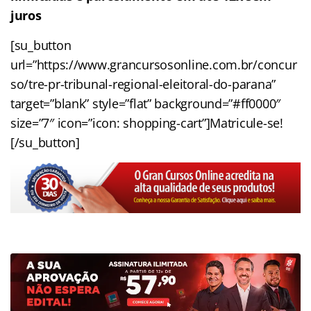
juros
[su_button
url=”https://www.grancursosonline.com.br/concur
so/tre-pr-tribunal-regional-eleitoral-do-parana”
target=”blank” style=”flat” background=”#ff0000″
size=”7″ icon=”icon: shopping-cart”]Matricule-se!
[/su_button]