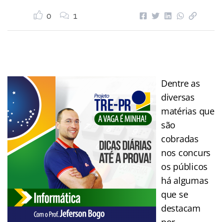
0
1
Dentre as
diversas
matérias que
são
cobradas
nos concurs
os públicos
há algumas
que se
destacam
por