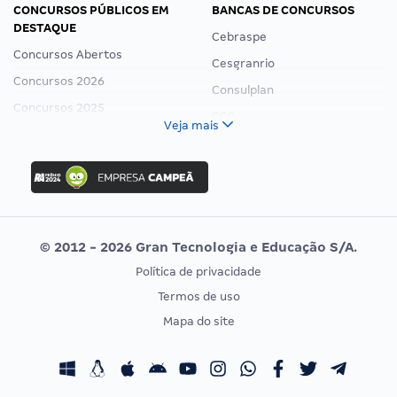
CONCURSOS PÚBLICOS EM
BANCAS DE CONCURSOS
DESTAQUE
Cebraspe
Concursos Abertos
Cesgranrio
Concursos 2026
Consulplan
Concursos 2025
FCC
Veja mais
Concurso Nacional Unificado
FGV
Concurso Ibama
Idecan
Concurso MPU
Selecon
Editais publicados
Uniase
© 2012 - 2026 Gran Tecnologia e Educação S/A.
Vunesp
Política de privacidade
CONCURSOS POR PROFISSÃO
EXAME DE ORDEM
Termos de uso
Concursos Administrativos
OAB
Mapa do site
Concursos Educação
Prova OAB
Concursos Fiscais
Calendário OAB
Concursos Jurídicos
Questões OAB