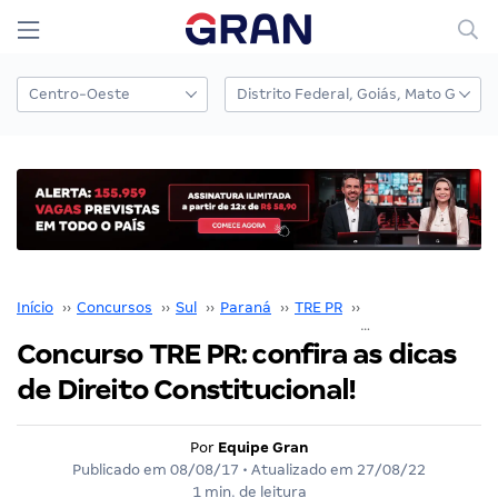
Início
››
Concursos
››
Sul
››
Paraná
››
TRE PR
››
Concurso TRE PR
›
Concurso TRE PR: confira as dicas
de Direito Constitucional!
Por
Equipe Gran
Publicado em
08/08/17
• Atualizado em
27/08/22
1 min. de leitura