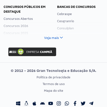
CONCURSOS PÚBLICOS EM
BANCAS DE CONCURSOS
DESTAQUE
Cebraspe
Concursos Abertos
Cesgranrio
Concursos 2026
Consulplan
Concursos 2025
FCC
Veja mais
Concurso Nacional Unificado
FGV
Concurso Ibama
Idecan
Concurso MPU
Selecon
Editais publicados
Uniase
© 2012 - 2026 Gran Tecnologia e Educação S/A.
Vunesp
Política de privacidade
CONCURSOS POR PROFISSÃO
EXAME DE ORDEM
Termos de uso
Concursos Administrativos
OAB
Mapa do site
Concursos Educação
Prova OAB
Concursos Fiscais
Calendário OAB