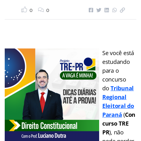
0
0
Se você está
estudando
para o
concurso
do
Tribunal
Regional
Eleitoral do
Paraná
(
Con
curso TRE
PR
), não
pode perder