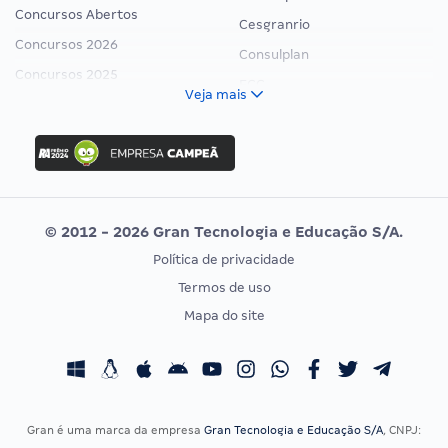
Concursos Abertos
Cesgranrio
Concursos 2026
Consulplan
Concursos 2025
FCC
Veja mais
Concurso Nacional Unificado
FGV
Concurso Ibama
Idecan
Concurso MPU
Selecon
Editais publicados
Uniase
© 2012 - 2026 Gran Tecnologia e Educação S/A.
Vunesp
Política de privacidade
CONCURSOS POR PROFISSÃO
EXAME DE ORDEM
Termos de uso
Concursos Administrativos
OAB
Mapa do site
Concursos Educação
Prova OAB
Concursos Fiscais
Calendário OAB
Concursos Jurídicos
Questões OAB
Concursos Militares
Recursos OAB
Gran é uma marca da empresa
Gran Tecnologia e Educação S/A
, CNPJ: