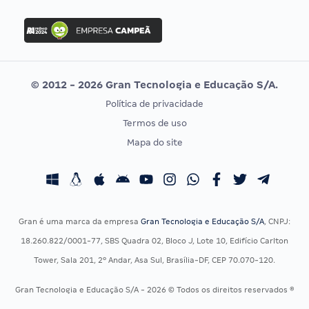
FGV
Concurso Ibama
Idecan
Concurso MPU
Selecon
Editais publicados
Uniase
© 2012 - 2026 Gran Tecnologia e Educação S/A.
Vunesp
Política de privacidade
CONCURSOS POR PROFISSÃO
EXAME DE ORDEM
Termos de uso
Concursos Administrativos
OAB
Mapa do site
Concursos Educação
Prova OAB
Concursos Fiscais
Calendário OAB
Concursos Jurídicos
Questões OAB
Concursos Militares
Recursos OAB
Gran é uma marca da empresa
Gran Tecnologia e Educação S/A
, CNPJ:
Concursos Policiais
Exame de Ordem
18.260.822/0001-77, SBS Quadra 02, Bloco J, Lote 10, Edifício Carlton
Concursos Saúde
Tower, Sala 201, 2º Andar, Asa Sul, Brasília-DF, CEP 70.070-120.
Concursos Tribunais
Gran Tecnologia e Educação S/A - 2026 © Todos os direitos reservados ®
Residência Multiprofissional