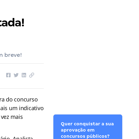
tada!
m breve!
a do concurso
mais um indicativo
 vez mais
Quer conquistar a sua
aprovação em
concursos públicos?
rio, Analista