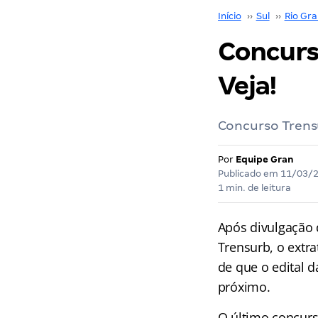
Início
››
Sul
››
Rio Gra
Concurs
Veja!
Concurso Trensu
Por
Equipe Gran
Publicado em
11/03/
1 min. de leitura
Após divulgação
Trensurb, o extra
de que o edital 
próximo.
O último concurs