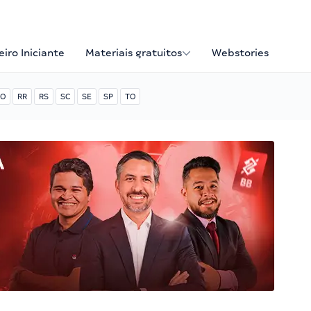
iro Iniciante
Materiais gratuitos
Webstories
O
RR
RS
SC
SE
SP
TO