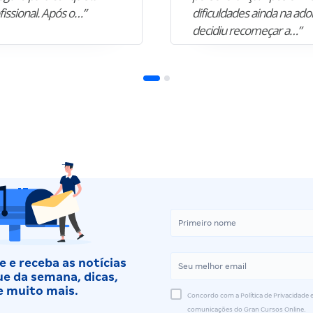
fissional. Após o…”
dificuldades ainda na ado
decidiu recomeçar a…”
 e receba as notícias
e da semana, dicas,
e muito mais.
Concordo com a Política de Privacidade e
comunicações do Gran Cursos Online.