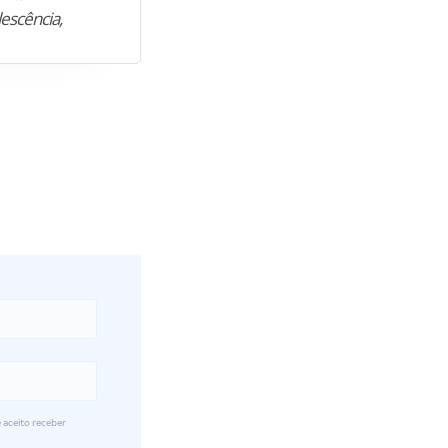
lescência,
profissional. Após…”
 aceito receber