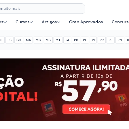
os
Cursos
Artigos
Gran Aprovados
Concurse
DF
ES
GO
MA
MG
MS
MT
PA
PB
PE
PI
PR
RJ
RN
R