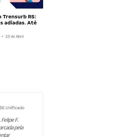
 Trensurb RS:
es adiadas. Até
•
23 de Abril
Diana M.
SE Unificado
Concurso SEPLAG CE
 Felipe F.
“Natural de Juazeiro do Norte (CE),
arcada pela
M. encontrou nos estudos o cami
entar
para construir uma nova fase da vi