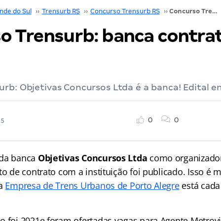
nde do Sul
››
Trensurb RS
››
Concurso Trensurb RS
››
Concurso Trensurb: banca contratada! Veja!
o Trensurb: banca contra
rb: Objetivas Concursos Ltda é a banca! Edital e
0
0
25
 da banca
Objetivas Concursos Ltda
como organizador
to de contrato com a instituição foi publicado. Isso é 
da
Empresa de Trens Urbanos de Porto Alegre
está cada
o foi 2021e foram ofertadas vagas para Agente Metroviá