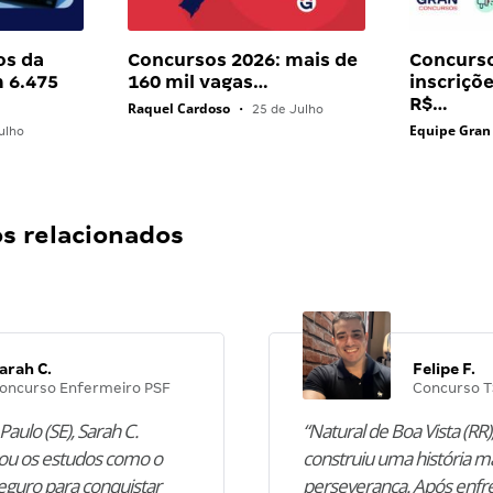
os da
Concursos 2026: mais de
Concurso
 6.475
160 mil vagas…
inscriçõ
R$…
Raquel Cardoso
•
25 de Julho
Equipe Gran
ulho
 relacionados
arah C.
Felipe F.
oncurso Enfermeiro PSF
Concurso T
Paulo (SE), Sarah C.
“Natural de Boa Vista (RR),
u os estudos como o
construiu uma história m
guro para conquistar
perseverança. Após enfr