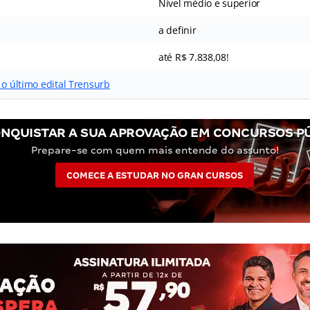
Nível médio e superior
a definir
até R$ 7.838,08!
 o último edital Trensurb
NQUISTAR A SUA APROVAÇÃO EM CONCURSOS P
Prepare-se com quem mais entende do assunto!
COMECE A ESTUDAR NO GRAN CURSOS