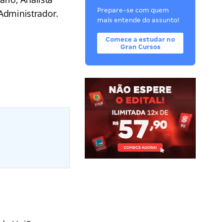
Prepare-se com quem
 Administrador.
mais entende do assunto!
Comece a estudar no
Gran Cursos