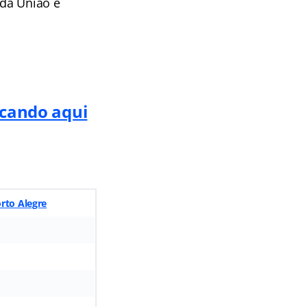
 da União e
icando aqui
rto Alegre