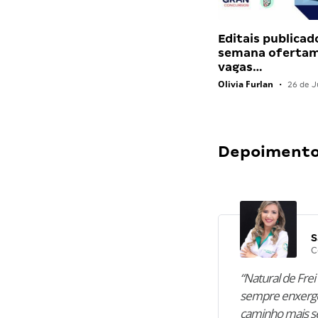
Editais publicad
semana ofertam
vagas…
Olivia Furlan
•
26 de J
Depoimentos
S
C
“Natural de Frei 
sempre enxergo
caminho mais se