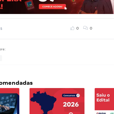
0
0
25
bre:
ecomendadas