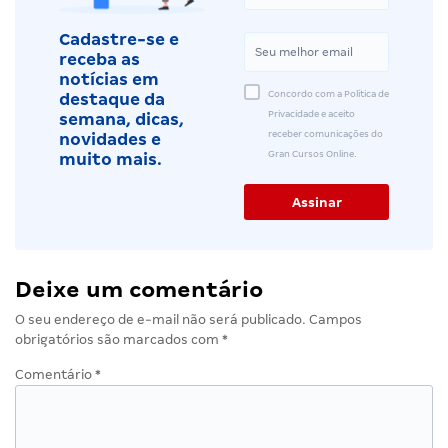
Cadastre-se e
receba as
notícias em
Concordo com a Política de
destaque da
Privacidade e aceito
semana, dicas,
receber comunicações do
novidades e
Gran Cursos Online.
muito mais.
Deixe um comentário
O seu endereço de e-mail não será publicado.
Campos
obrigatórios são marcados com
*
Comentário
*