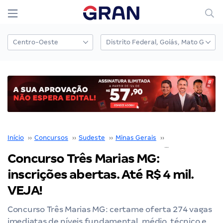
Início
››
Concursos
››
Sudeste
››
Minas Gerais
››
Prefeitura de Tr
Concurso Três Marias MG:
inscrições abertas. Até R$ 4 mil.
VEJA!
Concurso Três Marias MG: certame oferta 274 vagas
imediatas de níveis fundamental, médio, técnico e