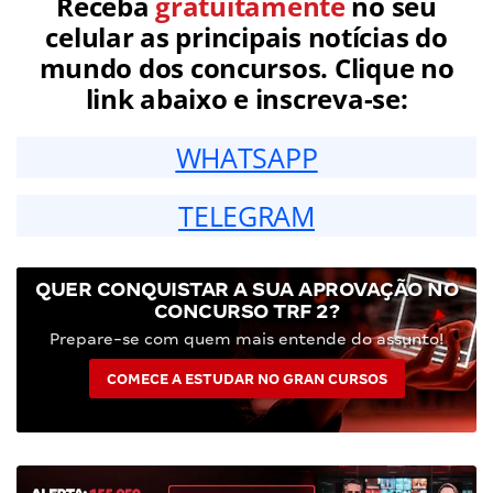
Receba
gratuitamente
no seu
celular as principais notícias do
mundo dos concursos. Clique no
link abaixo e inscreva-se:
WHATSAPP
TELEGRAM
QUER CONQUISTAR A SUA APROVAÇÃO NO
CONCURSO TRF 2?
Prepare-se com quem mais entende do assunto!
COMECE A ESTUDAR NO GRAN CURSOS