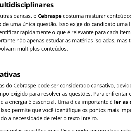
ltidisciplinares
outras bancas, o
Cebraspe
costuma misturar conteúdos
o de uma única questão. Isso exige do candidato uma le
entificar rapidamente o que é relevante para cada ite
ortante não apenas estudar as matérias isoladas, mas
volvam múltiplos conteúdos.
ativas
vas do Cebraspe pode ser considerado cansativo, devid
mpo exigido para resolver as questões. Para enfrentar e
e a energia é essencial. Uma dica importante é
ler as
. Isso permite que você identifique os pontos mais imp
do a necessidade de reler o texto inteiro.
çar pelas questões mais fáceis pode ser uma boa estra