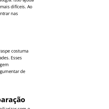
mais difíceis. Ao
ntrar nas
braspe costuma
ades. Esses
xigem
rgumentar de
paração
miliarizar com o