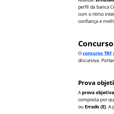
perfil da banca 
com o ritmo inte
confiança e mel
Concurso 
O
concurso TRF 
discursiva. Port
Prova objet
A
prova objetiv
composta por que
ou
Errado (E)
. A