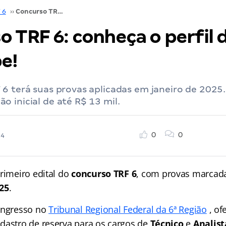
 6
››
Concurso TRF 6: conheça o perfil da banca Cebraspe!
o TRF 6: conheça o perfil 
e!
 6 terá suas provas aplicadas em janeiro de 2025
 inicial de até R$ 13 mil.
0
0
24
rimeiro edital do
concurso TRF 6
, com provas marcada
025
.
ingresso no
Tribunal Regional Federal da 6ª Região
, of
dastro de reserva para os cargos de
Técnico
e
Analist