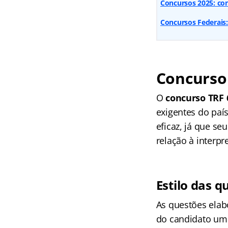
Concursos 2025: conf
Concursos Federais:
Concurso 
O
concurso TRF 
exigentes do paí
eficaz, já que s
relação à interpr
Estilo das q
As questões elab
do candidato uma