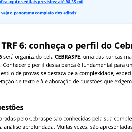
ira aqui os editais previstos; até R$ 35 mil
 veja o panorama completo dos editais!
TRF 6: conheça o perfil do Ce
6
será organizado pela
CEBRASPE
, uma das bancas ma
s. Conhecer o perfil dessa banca é fundamental para 
eu estilo de provas se destaca pela complexidade, espe
etação de texto e à elaboração de questões que exigem a
uestões
oradas pelo Cebraspe são conhecidas pela sua compl
 análise aprofundada. Muitas vezes, são apresentada