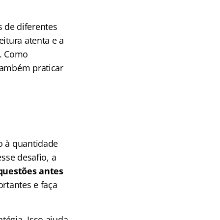
 de diferentes
itura atenta e a
m. Como
 também praticar
o à quantidade
sse desafio, a
 questões antes
ortantes e faça
tégia. Isso ajuda