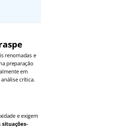
braspe
is renomadas e
uma preparação
cialmente em
nálise crítica.
exidade e exigem
s
situações-