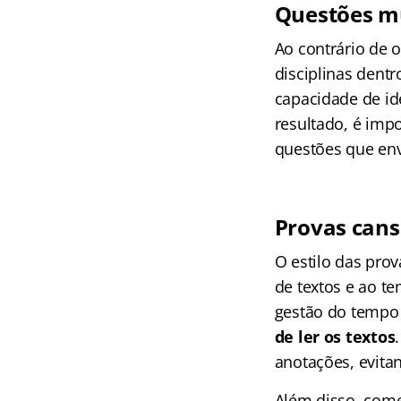
Questões mu
Ao contrário de 
disciplinas dentr
capacidade de id
resultado, é imp
questões que en
Provas cans
O estilo das pro
de textos e ao te
gestão do tempo 
de ler os textos
anotações, evitan
Além disso, come