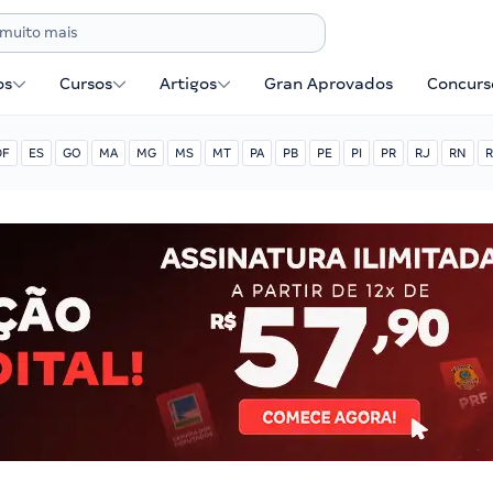
os
Cursos
Artigos
Gran Aprovados
Concurse
DF
ES
GO
MA
MG
MS
MT
PA
PB
PE
PI
PR
RJ
RN
R