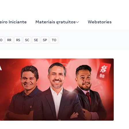
iro Iniciante
Materiais gratuitos
Webstories
O
RR
RS
SC
SE
SP
TO