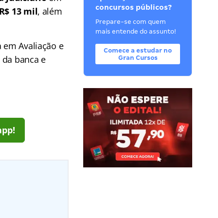
concursos públicos?
 R$ 13 mil
, além
Prepare-se com quem
mais entende do assunto!
a em Avaliação e
Comece a estudar no
l da banca e
Gran Cursos
app!