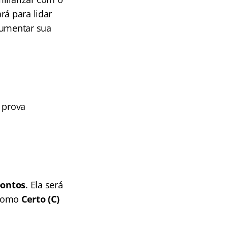
rá para lidar
aumentar sua
a prova
pontos
. Ela será
 como
Certo (C)