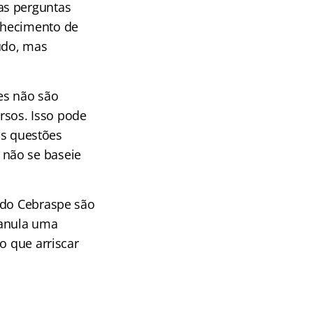
as perguntas
nhecimento de
údo, mas
es não são
rsos. Isso pode
 as questões
 não se baseie
 do Cebraspe são
 anula uma
o que arriscar