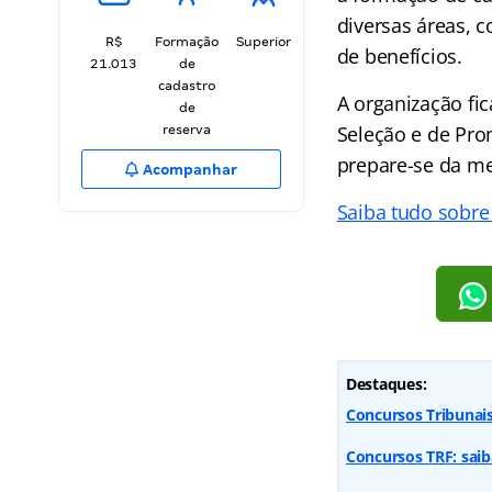
diversas áreas, 
R$
Formação
Superior
de benefícios.
21.013
de
cadastro
A organização fi
de
Seleção e de Pro
reserva
prepare-se da me
Acompanhar
Saiba tudo sobre
Destaques:
Concursos Tribunai
Concursos TRF: saib