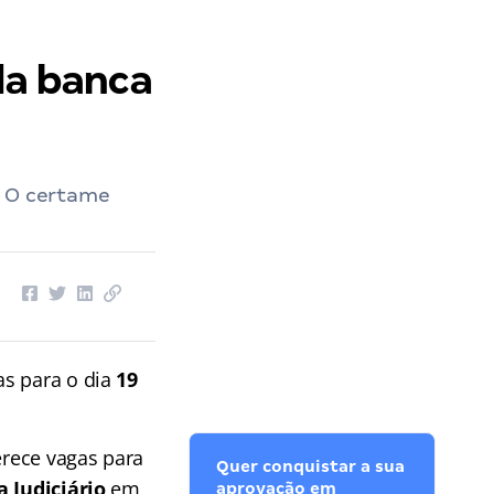
da banca
. O certame
s para o dia
19
erece vagas para
Quer conquistar a sua
a Judiciário
em
aprovação em