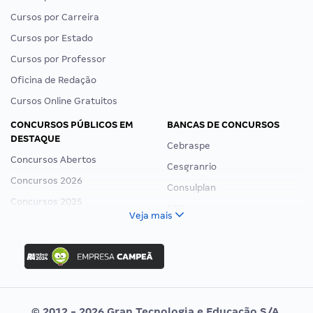
Cursos por Carreira
Cursos por Estado
Cursos por Professor
Oficina de Redação
Cursos Online Gratuitos
CONCURSOS PÚBLICOS EM
BANCAS DE CONCURSOS
DESTAQUE
Cebraspe
Concursos Abertos
Cesgranrio
Concursos 2026
Consulplan
Concursos 2025
FCC
Veja mais
Concurso Nacional Unificado
FGV
Concurso Ibama
Idecan
Concurso MPU
Selecon
Editais publicados
Uniase
© 2012 - 2026 Gran Tecnologia e Educação S/A.