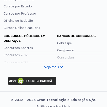
Cursos por Estado
Cursos por Professor
Oficina de Redação
Cursos Online Gratuitos
CONCURSOS PÚBLICOS EM
BANCAS DE CONCURSOS
DESTAQUE
Cebraspe
Concursos Abertos
Cesgranrio
Concursos 2026
Consulplan
Concursos 2025
FCC
Veja mais
Concurso Nacional Unificado
FGV
Concurso Ibama
Idecan
Concurso MPU
Selecon
Editais publicados
Uniase
© 2012 - 2026 Gran Tecnologia e Educação S/A.
Vunesp
Política de privacidade