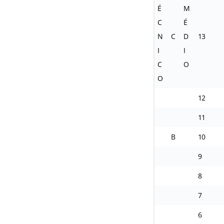
É
M
C
É
N
C
D
13
I
I
C
O
O
12
11
B
10
9
8
7
6