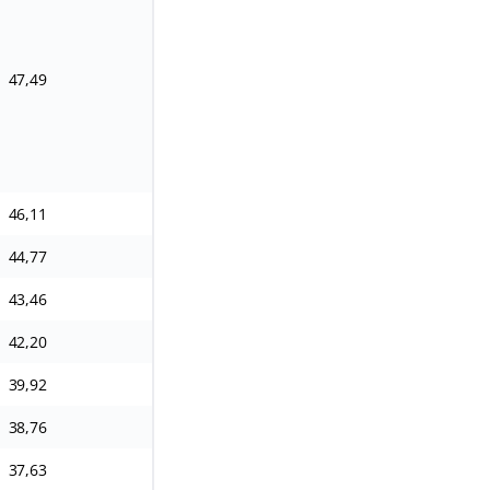
47,49
94,99
142,48
237,47
46,11
92,22
138,33
230,55
44,77
89,53
134,3
223,84
43,46
86,93
130,39
217,32
42,20
84,39
126,59
210,99
39,92
79,84
119,76
199,61
38,76
77,52
116,28
193,79
37,63
75,26
112,89
188,15