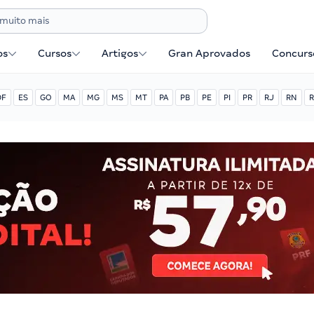
os
Cursos
Artigos
Gran Aprovados
Concurse
DF
ES
GO
MA
MG
MS
MT
PA
PB
PE
PI
PR
RJ
RN
R