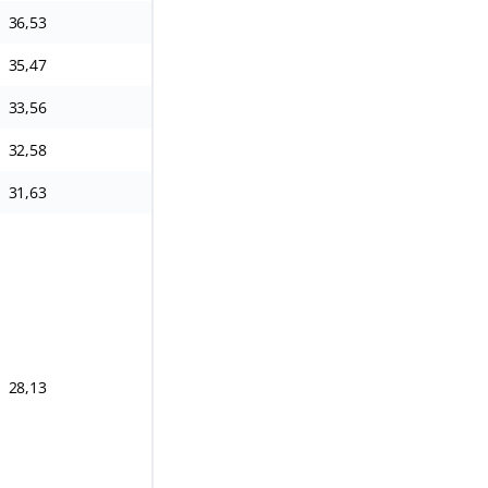
36,53
73,07
109,6
182,67
35,47
70,94
106,41
177,35
33,56
67,11
100,67
167,79
32,58
65,16
97,74
162,90
31,63
63,26
94,89
158,15
28,13
56,25
84,38