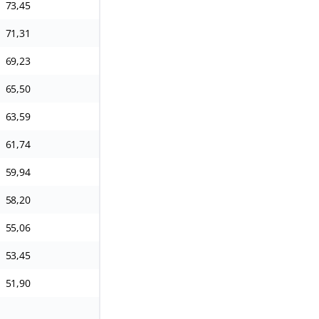
73,45
146,9
220,35
2.570,75
71,31
142,62
213,93
2.495,87
69,23
138,47
207,7
2.423,18
65,50
131
196,5
2.292,50
63,59
127,18
190,78
2.225,73
61,74
123,48
185,22
2.160,90
59,94
119,88
179,83
2.097,96
58,20
116,39
174,59
2.036,86
55,06
110,12
165,17
1.927,02
53,45
106,91
160,36
1.870,89
51,90
103,79
155,69
1.816,40