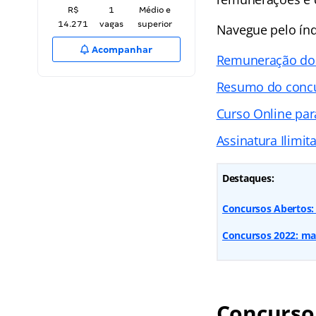
R$
1
Médio e
14.271
vagas
superior
Navegue pelo ín
Acompanhar
Remuneração do
Resumo do conc
Curso Online par
Assinatura Ilimit
Destaques:
Concursos Abertos: 
Concursos 2022: mai
Concurso