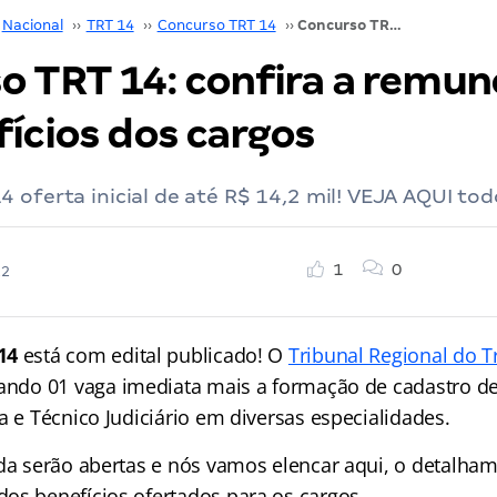
Nacional
››
TRT 14
››
Concurso TRT 14
››
Concurso TRT 14: confira a remuneração e os benefícios dos cargos
o TRT 14: confira a remun
fícios dos cargos
 oferta inicial de até R$ 14,2 mil! VEJA AQUI tod
1
0
22
14
está com edital publicado! O
Tribunal Regional do T
ando 01 vaga imediata mais a formação de cadastro de
a e Técnico Judiciário em diversas especialidades.
nda serão abertas e nós vamos elencar aqui, o detalha
os benefícios ofertados para os cargos.