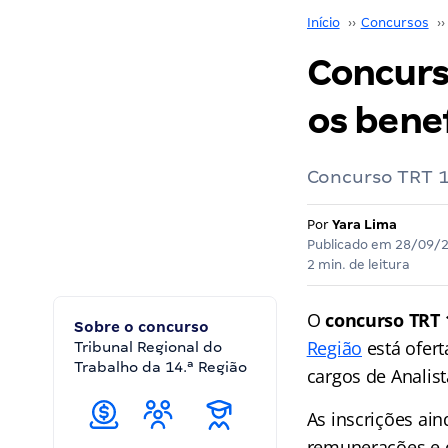
Início
››
Concursos
››
Concurs
os bene
Concurso TRT 14
Por
Yara Lima
Publicado em
28/09/
2 min. de leitura
O
concurso TRT 
Sobre o concurso
Região
está ofert
Tribunal Regional do
Trabalho da 14.ª Região
cargos de Analist
As inscrições ai
remunerações e d