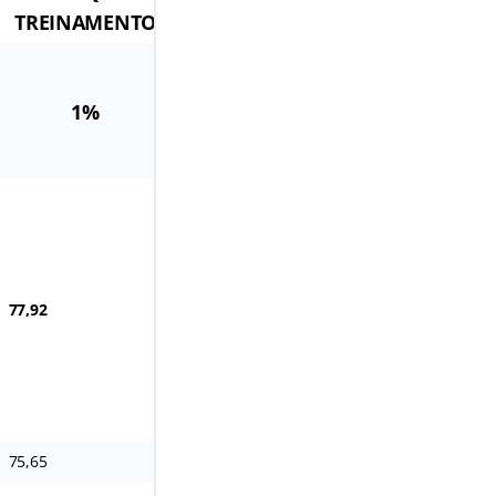
GAE
TREINAMENTO
Títulos
1%
0,02
0,03
35%
5%
77,92
155,85
233,77
2.727,31
75,65
151,31
226,96
2.647,87