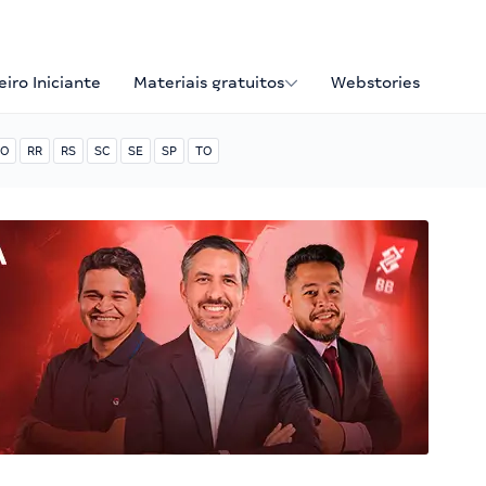
iro Iniciante
Materiais gratuitos
Webstories
O
RR
RS
SC
SE
SP
TO