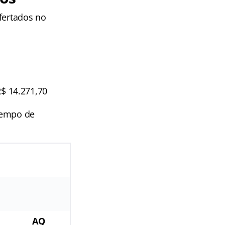
fertados no
R$ 14.271,70
tempo de
ATIVO E
INATIVO
AQ
AQ