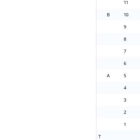
11
B
10
9
8
7
6
A
5
4
3
2
1
T