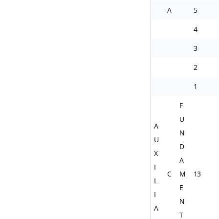
A
5
4
3
2
1
F
U
A
N
U
D
X
A
I
C
M
13
L
E
I
N
A
T