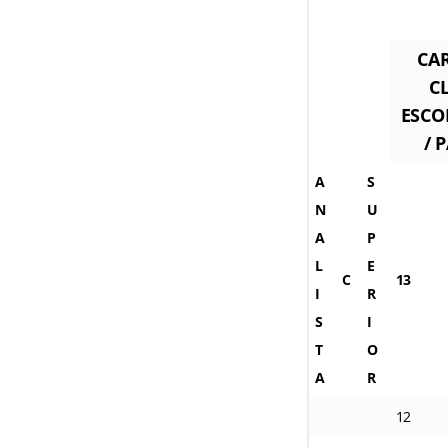
CAR
CL
ESCO
/ 
A
S
N
U
A
P
L
E
C
13
I
R
S
I
T
O
A
R
12