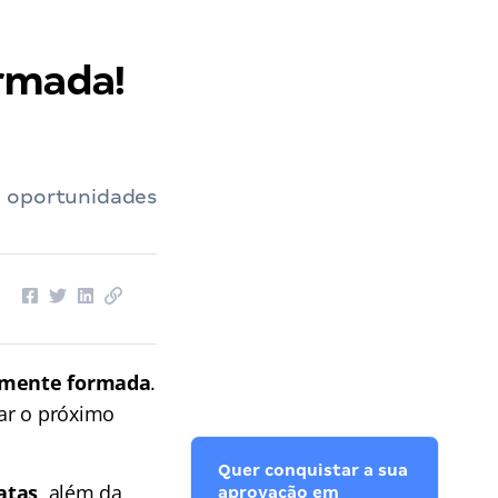
ormada!
á oportunidades
almente formada
.
ar o próximo
Quer conquistar a sua
atas
, além da
aprovação em