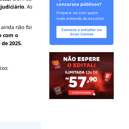
concursos públicos?
judiciário
. As
Prepare-se com quem
mais entende do assunto!
ainda não foi
Comece a estudar no
o com o
Gran Cursos
 de 2025.
ixo: