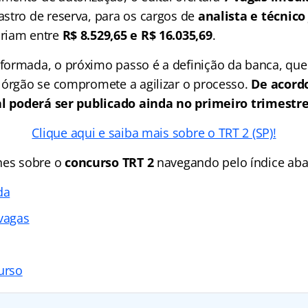
stro de reserva, para os cargos de
analista e técnico 
riam entre
R$ 8.529,65 e R$ 16.035,69
.
ormada, o próximo passo é a definição da banca, que 
 órgão se compromete a agilizar o processo.
De acord
al poderá ser publicado ainda no primeiro trimestre
Clique aqui e saiba mais sobre o TRT 2 (SP)!
hes sobre o
concurso TRT 2
navegando pelo
índice
aba
da
 vagas
urso