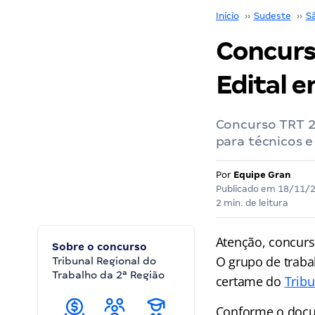
Início
››
Sudeste
››
S
Concurs
Edital e
Concurso TRT 2
para técnicos e 
Por
Equipe Gran
Publicado em
18/11/
2 min. de leitura
Atenção, concurs
Sobre o concurso
O grupo de traba
Tribunal Regional do
Trabalho da 2ª Região
certame do
Tribu
Conforme o docum