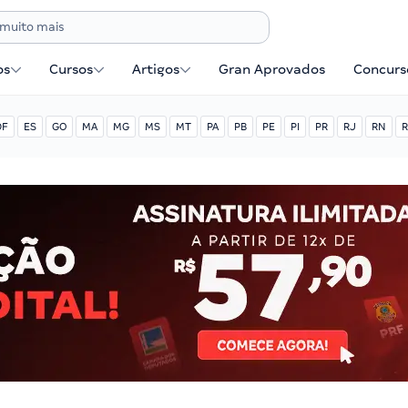
os
Cursos
Artigos
Gran Aprovados
Concurse
DF
ES
GO
MA
MG
MS
MT
PA
PB
PE
PI
PR
RJ
RN
R