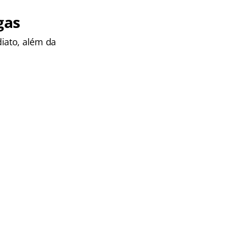
gas
iato, além da