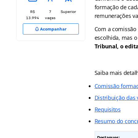
formação de cada
R$
7
Superior
remunerações va
13.994
vagas
Com a comissão f
Acompanhar
escolhida, mas o
Tribunal, o edit
Saiba mais detal
Comissão forma
Distribuição das
Requisitos
Resumo do conc
Destaques: