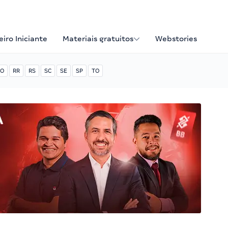
iro Iniciante
Materiais gratuitos
Webstories
O
RR
RS
SC
SE
SP
TO