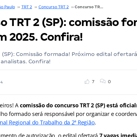
ão Paulo
››
TRT 2
››
Concurso TRT 2
››
Concurso TRT 2 (SP): comissão formada! Edital em 2025. Confira!
o TRT 2 (SP): comissão f
m 2025. Confira!
 (SP): Comissão formada! Próximo edital ofertar
analistas. Confira!
7
0
24
eiros! A
comissão do concurso TRT 2 (SP) está ofici
lho formado será responsável por organizar e coorden
nal Regional do Trabalho da 2ª Região
.
ento de autorização, o edital ofertará
7 vagas imedi