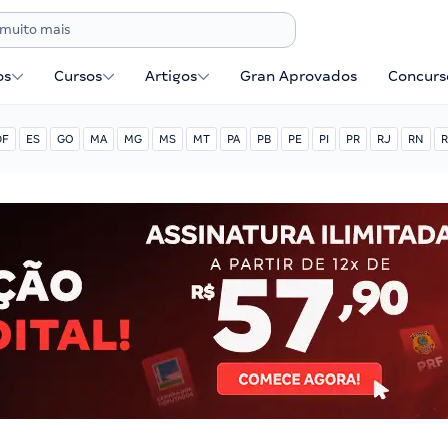
os
Cursos
Artigos
Gran Aprovados
Concurse
DF
ES
GO
MA
MG
MS
MT
PA
PB
PE
PI
PR
RJ
RN
R