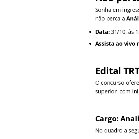
Sonha em ingress
não perca a
Anál
Data:
31/10, às 
Assista ao vivo
Edital TR
O concurso ofer
superior, com in
Cargo: Anali
No quadro a segu