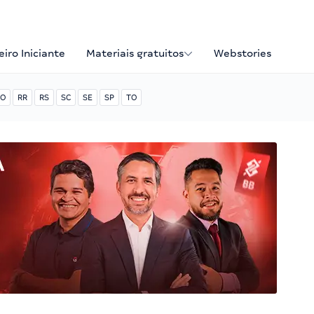
iro Iniciante
Materiais gratuitos
Webstories
O
RR
RS
SC
SE
SP
TO