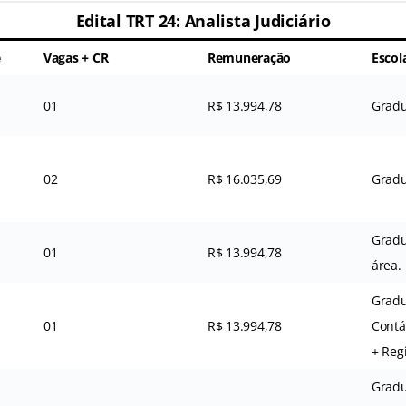
Edital TRT 24:
Analista Judiciário
e
Vagas + CR
Remuneração
Escol
01
R$ 13.994,78
Gradu
02
R$ 16.035,69
Gradu
Gradu
01
R$ 13.994,78
área.
Gradu
01
R$ 13.994,78
Contá
+ Reg
Gradu