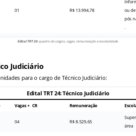
Infor
01
R$ 13.994,78
ou de
pós n
.
Edital TRT 24:
quadro de cargos, vagas, remuneração e escolaridade.
co Judiciário
nidades para o cargo de Técnico Judiciário:
Edital TRT 24:
Técnico Judiciário
e
Vagas + CR
Remuneração
Escol
Super
04
R$ 8.529,65
área