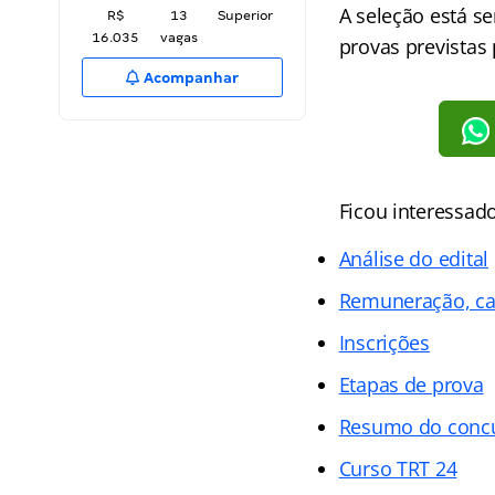
A seleção está s
R$
13
Superior
16.035
vagas
provas previstas
Acompanhar
Ficou interessad
Análise do edital
Remuneração, ca
Inscrições
Etapas de prova
Resumo do conc
Curso TRT 24