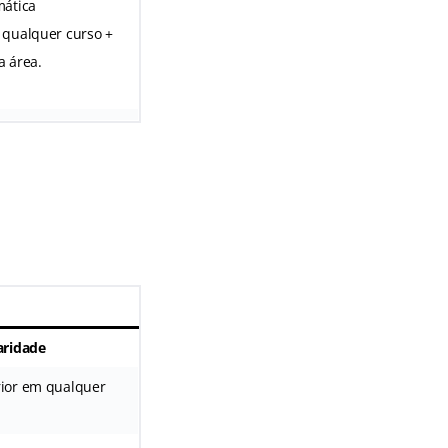
mática
 qualquer curso +
a área.
aridade
ior em qualquer