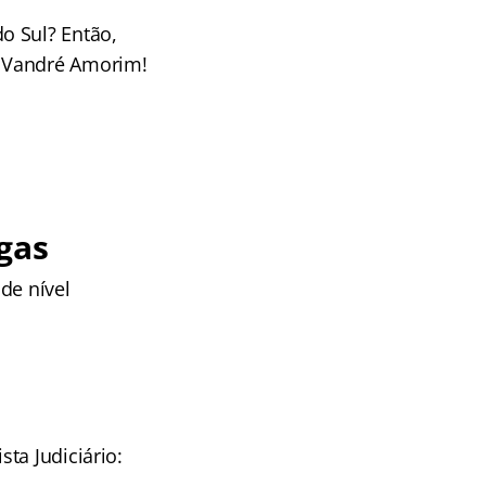
o Sul? Então,
 Vandré Amorim!
gas
de nível
ta Judiciário: