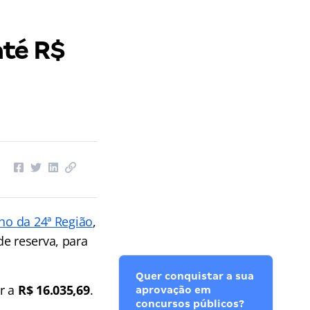
até R$
ho da 24ª Região
,
de reserva, para
Quer conquistar a sua
ar a
R$ 16.035,69
.
aprovação em
concursos públicos?