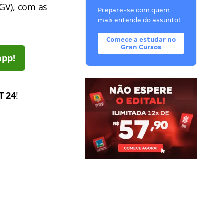
FGV), com as
Prepare-se com quem
mais entende do assunto!
Comece a estudar no
Gran Cursos
app!
T 24
!