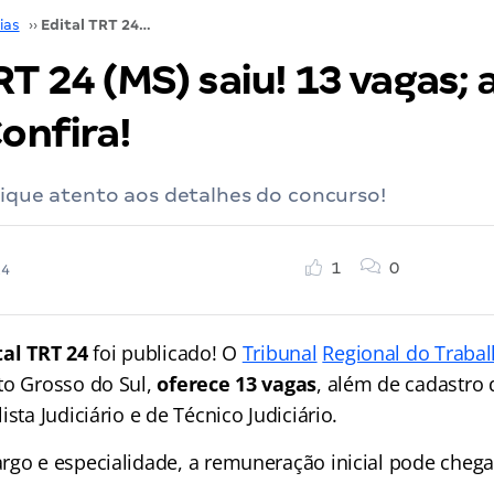
ias
››
Edital TRT 24 (MS) saiu! 13 vagas; até R$ 16 mil. Confira!
RT 24 (MS) saiu! 13 vagas; 
Confira!
Fique atento aos detalhes do concurso!
1
0
24
tal TRT 24
foi publicado! O
Tribunal
Regional do Trabal
to Grosso do Sul,
oferece 13 vagas
, além de cadastro 
sta Judiciário e de Técnico Judiciário.
rgo e especialidade, a remuneração inicial pode cheg