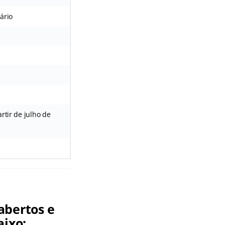
iário
rtir de julho de
abertos e
aixo: