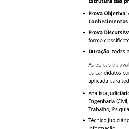
Estrutura das p
Prova Objetiva
:
Conhecimentos 
Prova Discursiv
forma classificató
Duração
: todas 
As etapas de ava
os candidatos c
aplicada para tod
Analista Judiciári
Engenharia (Civil
Trabalho, Psiquia
Técnico Judiciár
Informação