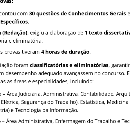
rovas:
 contou com
30 questões de Conhecimentos Gerais
Específicos
.
a (Redação)
: exigiu a elaboração de
1 texto dissertati
ria e eliminatória.
as provas tiveram
4 horas de duração
.
liação foram
classificatórias e eliminatórias
, garant
om desempenho adequado avançassem no concurso. Ess
as as áreas e especialidades, incluindo:
o – Área Judiciária, Administrativa, Contabilidade, Arqui
, Elétrica, Segurança do Trabalho), Estatística, Medicina
tria) e Tecnologia da Informação.
io – Área Administrativa, Enfermagem do Trabalho e Te