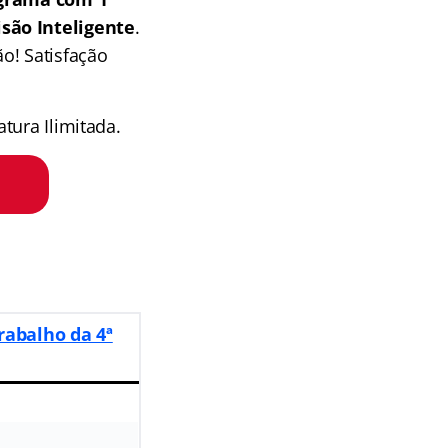
isão Inteligente
.
o! Satisfação
tura Ilimitada.
rabalho da 4ª