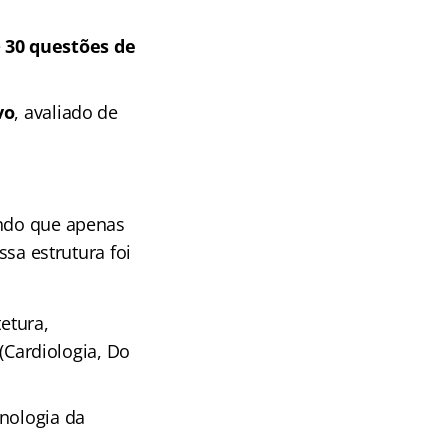
e
30 questões de
vo
, avaliado de
indo que apenas
a estrutura foi
tetura,
 (Cardiologia, Do
cnologia da