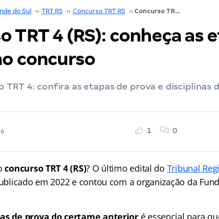
nde do Sul
››
TRT RS
››
Concurso TRT RS
››
Concurso TRT 4 (RS): conheça as etapas do último concurso
o TRT 4 (RS): conheça as 
mo concurso
 TRT 4: confira as etapas de prova e disciplinas d
1
0
26
no
concurso TRT 4 (RS)
? O último edital do
Tribunal Reg
ublicado em 2022 e contou com a organização da Fund
as de prova do certame anterior
é essencial para q