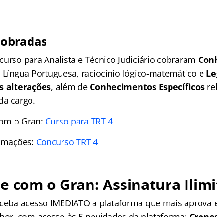
 cobradas
curso para Analista e Técnico Judiciário cobraram
Con
o Língua Portuguesa, raciocínio lógico-matemático e
Le
s alterações
, além de
Conhecimentos Específicos
re
da cargo.
com o Gran:
Curso para TRT 4
ormações:
Concurso TRT 4
e com o Gran: Assinatura Ilimi
receba acesso IMEDIATO a plataforma que mais aprova
lhor, com acesso às 5 novidades da plataforma:
Crono