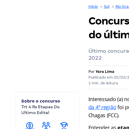
Início
››
Sul
››
Rio Gra
Concurs
do últi
Último concurso
2022
Por
Yara Lima
Publicado em
05/03/
1 min. de leitura
Interessado (a) 
Sobre o concurso
da 4ª região
foi p
Trt 4 Rs Etapas Do
Ultimo Edital
Chagas (FCC).
Entender as
etap