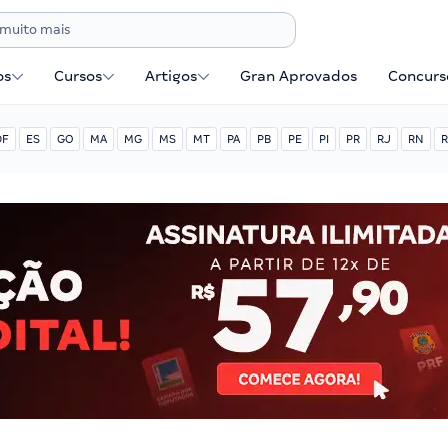
os
Cursos
Artigos
Gran Aprovados
Concurse
DF
ES
GO
MA
MG
MS
MT
PA
PB
PE
PI
PR
RJ
RN
R