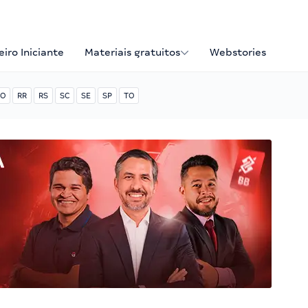
iro Iniciante
Materiais gratuitos
Webstories
O
RR
RS
SC
SE
SP
TO