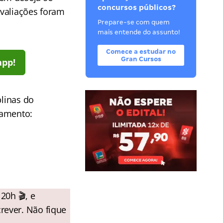
concursos públicos?
avaliações foram
Prepare-se com quem
mais entende do assunto!
Comece a estudar no
Gran Cursos
app!
plinas do
jamento:
 20h 🎬, e
rever. Não fique