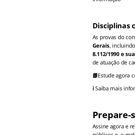
Disciplinas
As provas do con
Gerais
, incluind
8.112/1990 e sua
de atuação de ca
📗
Estude agora 
ℹ️
Saiba mais inf
Prepare-s
Assine agora e 
públicos e, o me