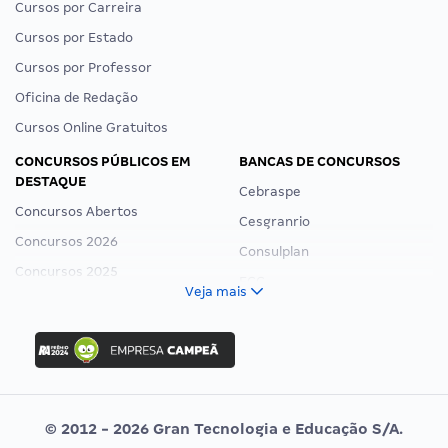
Cursos por Carreira
Cursos por Estado
Cursos por Professor
Oficina de Redação
Cursos Online Gratuitos
CONCURSOS PÚBLICOS EM
BANCAS DE CONCURSOS
DESTAQUE
Cebraspe
Concursos Abertos
Cesgranrio
Concursos 2026
Consulplan
Concursos 2025
FCC
Veja mais
Concurso Nacional Unificado
FGV
Concurso Ibama
Idecan
Concurso MPU
Selecon
Editais publicados
Uniase
© 2012 - 2026 Gran Tecnologia e Educação S/A.
Vunesp