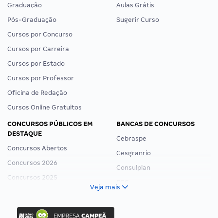
Graduação
Aulas Grátis
Pós-Graduação
Sugerir Curso
Cursos por Concurso
Cursos por Carreira
Cursos por Estado
Cursos por Professor
Oficina de Redação
Cursos Online Gratuitos
CONCURSOS PÚBLICOS EM
BANCAS DE CONCURSOS
DESTAQUE
Cebraspe
Concursos Abertos
Cesgranrio
Concursos 2026
Consulplan
Concursos 2025
FCC
Veja mais
Concurso Nacional Unificado
FGV
Concurso Ibama
Idecan