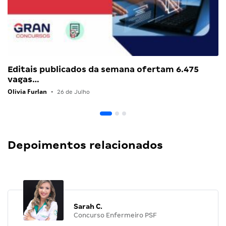
Editais publicados da semana ofertam 6.475
vagas…
Olivia Furlan
•
26 de Julho
Depoimentos relacionados
Sarah C.
Concurso Enfermeiro PSF