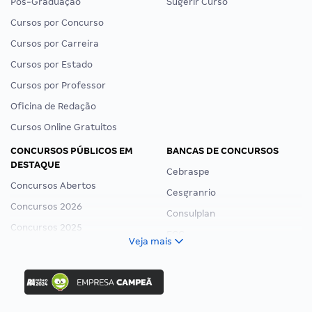
Pós-Graduação
Sugerir Curso
Cursos por Concurso
Cursos por Carreira
Cursos por Estado
Cursos por Professor
Oficina de Redação
Cursos Online Gratuitos
CONCURSOS PÚBLICOS EM
BANCAS DE CONCURSOS
DESTAQUE
Cebraspe
Concursos Abertos
Cesgranrio
Concursos 2026
Consulplan
Concursos 2025
FCC
Veja mais
Concurso Nacional Unificado
FGV
Concurso Ibama
Idecan
Concurso MPU
Selecon
Editais publicados