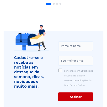
Cadastre-se e
receba as
notícias em
Concordo com a Política de
destaque da
Privacidade e aceito
semana, dicas,
receber comunicações do
novidades e
Gran Cursos Online.
muito mais.