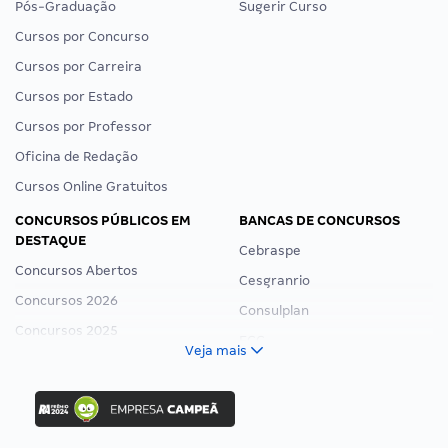
Pós-Graduação
Sugerir Curso
Cursos por Concurso
Cursos por Carreira
Cursos por Estado
Cursos por Professor
Oficina de Redação
Cursos Online Gratuitos
CONCURSOS PÚBLICOS EM
BANCAS DE CONCURSOS
DESTAQUE
Cebraspe
Concursos Abertos
Cesgranrio
Concursos 2026
Consulplan
Concursos 2025
FCC
Veja mais
Concurso Nacional Unificado
FGV
Concurso Ibama
Idecan
Concurso MPU
Selecon