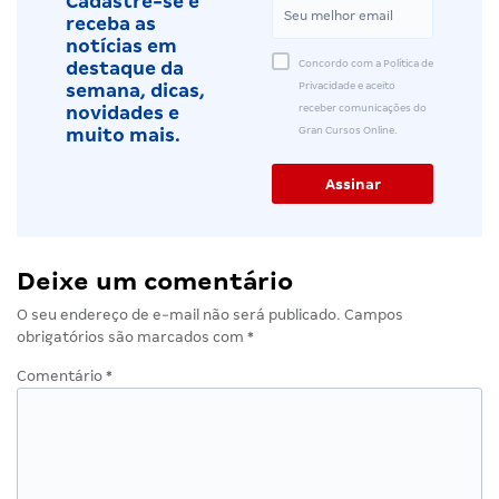
Cadastre-se e
receba as
notícias em
Concordo com a Política de
destaque da
Privacidade e aceito
semana, dicas,
receber comunicações do
novidades e
Gran Cursos Online.
muito mais.
Deixe um comentário
O seu endereço de e-mail não será publicado.
Campos
obrigatórios são marcados com
*
Comentário
*