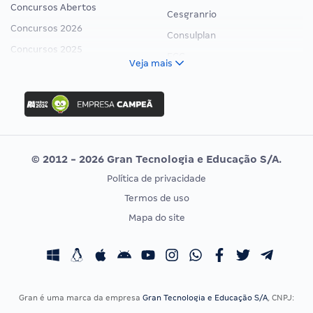
Concursos Abertos
Cesgranrio
Concursos 2026
Consulplan
Concursos 2025
FCC
Veja mais
Concurso Nacional Unificado
FGV
Concurso Ibama
Idecan
Concurso MPU
Selecon
Editais publicados
Uniase
© 2012 - 2026 Gran Tecnologia e Educação S/A.
Vunesp
Política de privacidade
CONCURSOS POR PROFISSÃO
EXAME DE ORDEM
Termos de uso
Concursos Administrativos
OAB
Mapa do site
Concursos Educação
Prova OAB
Concursos Fiscais
Calendário OAB
Concursos Jurídicos
Questões OAB
Concursos Militares
Recursos OAB
Gran é uma marca da empresa
Gran Tecnologia e Educação S/A
, CNPJ:
Concursos Policiais
Exame de Ordem